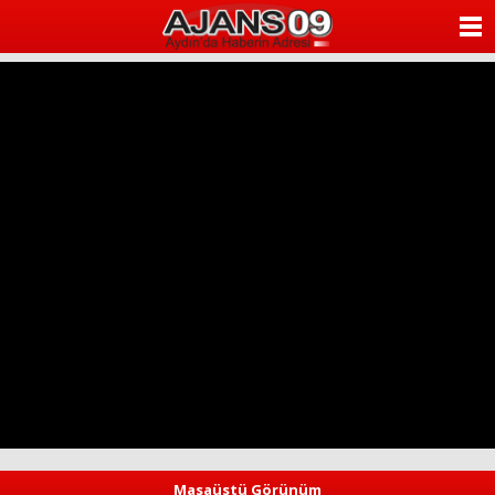
ANASAYFA
KATEGORİLER
YAZARLAR
ANKETLER
FOTO GALERİ
VİDEO GALERİ
KÜNYE
İLETİŞİM
Masaüstü Görünüm