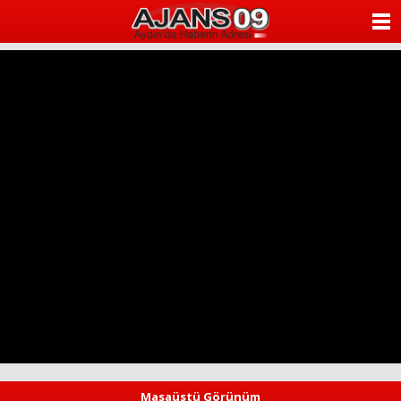
ANASAYFA
KATEGORİLER
YAZARLAR
ANKETLER
FOTO GALERİ
VİDEO GALERİ
KÜNYE
İLETİŞİM
Masaüstü Görünüm