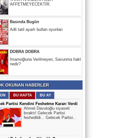
Adli tatil ayarlı butlan oyunları
DOBRA DOBRA
İmamoğluna Verilmeyen, Savunma hakkı
nedir?
HASAN KUMRAL
PALAVRA -1
Yeşil Köşe
K OKUNAN HABERLER
Nükleer neden enerji krizinin çözümü
olamaz?
ÜN
BU HAFTA
BU AY
ek Partisi Kendini Feshetme Kararı Verdi
Ahmet Davutoğlu siyaseti
Nesibe Ersöz
bıraktı! Gelecek Partisi
feshedildi... Gelecek Partisi..
Ben Öğretmenim!