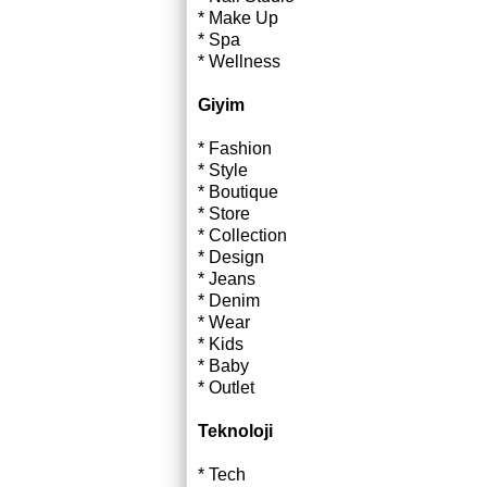
* Make Up
* Spa
* Wellness
Giyim
* Fashion
* Style
* Boutique
* Store
* Collection
* Design
* Jeans
* Denim
* Wear
* Kids
* Baby
* Outlet
Teknoloji
* Tech