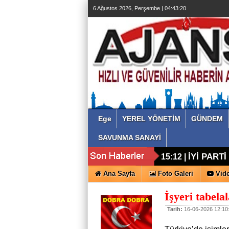
6 Ağustos 2026, Perşembe | 04:43:21
Ege
YEREL YÖNETİM
GÜNDEM
SAVUNMA SANAYİ
İYİ PART
15:12 |
Ana Sayfa
Foto Galeri
Vide
İşyeri tabel
Tarih:
16-06-2026 12:10