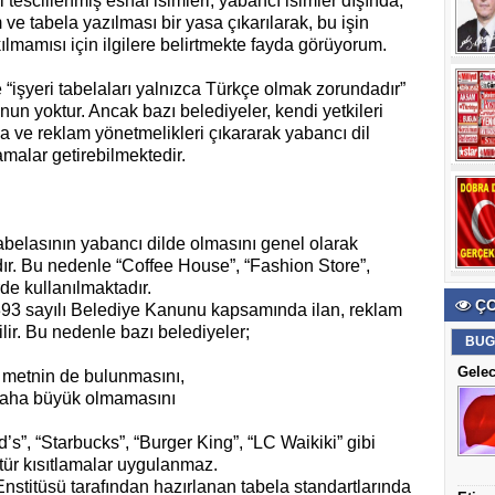
i tescillenmiş esnaf isimleri, yabancı isimler dışında,
 ve tabela yazılması bir yasa çıkarılarak, bu işin
ılmamısı için ilgilere belirtmekte fayda görüyorum.
 “işyeri tabelaları yalnızca Türkçe olmak zorundadır”
nun yoktur. Ancak bazı belediyeler, kendi yetkileri
 ve reklam yönetmelikleri çıkararak yabancı dil
lamalar getirebilmektedir.
tabelasının yabancı dilde olmasını genel olarak
r. Bu nedenle “Coffee House”, “Fashion Store”,
rde kullanılmaktadır.
ÇO
 5393 sayılı Belediye Kanunu kapsamında ilan, reklam
ilir. Bu nedenle bazı belediyeler;
BUG
Gelec
 metnin de bulunmasını,
daha büyük olmamasını
d’s”, “Starbucks”, “Burger King”, “LC Waikiki” gibi
bu tür kısıtlamalar uygulanmaz.
Enstitüsü tarafından hazırlanan tabela standartlarında