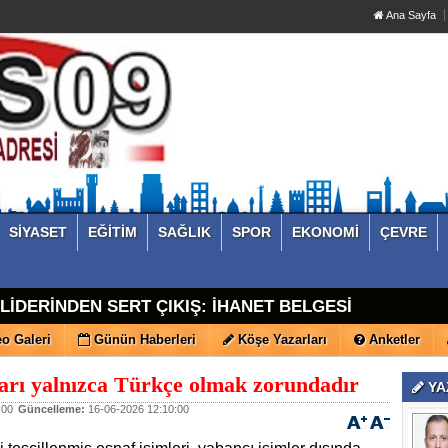
Ana Sayfa
SİYASET
EĞİTİM
SAĞLIK
SPOR
EKONOMİ
ÇEVRE
İ LİDERİNDEN SERT ÇIKIŞ: İHANET BELGESİ
o Galeri
Günün Haberleri
Köşe Yazarları
Anketler
aları yalnızca Türkçe olmak zorundadır
YA
:00
Güncelleme:
16-06-2026 12:10:00