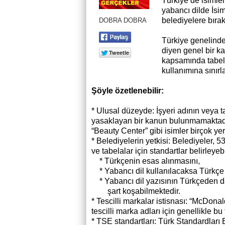
Türkiye’de isimler
yabancı dilde İsim
belediyelere bırak
DOBRA DOBRA
Türkiye genelinde
diyen genel bir ka
kapsamında tabela
kullanımına sınır
Şöyle özetlenebilir:
* Ulusal düzeyde: İşyeri adının veya 
yasaklayan bir kanun bulunmamaktadı
“Beauty Center” gibi isimler birçok ye
* Belediyelerin yetkisi: Belediyeler,
ve tabelalar için standartlar belirleyeb
* Türkçenin esas alınmasını,
* Yabancı dil kullanılacaksa Türkçe
* Yabancı dil yazısının Türkçeden 
şart koşabilmektedir.
* Tescilli markalar istisnası: “McDonal
tescilli marka adları için genellikle 
* TSE standartları: Türk Standardları 