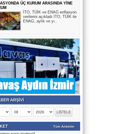
ASYONDA ÜÇ KURUM ARASINDA YİNE
RUM
İTO, TÜİK ve ENAG enflasyon
Selin Esen Güneş
verilerini açıkladı İTO, TÜİK ile
ENAG, aylık ve yı..
KANSER YAŞ TANIMIYOR
HULUSİ KAZANDERE
BU NECİP VE AZİZ MİLLETİN
GENLERİ İLE OYNAMAYIN.
YILMAZ ACER
BİLMEMİZ GEREKİR!!
BER ARŞİVİ
Veli Tiryaki
Trump Netanyahu kaybetti, Sayelerinde
İran'da rejim güçlendi
KET
Tüm Anketler
emize nasıl ulaştınız?