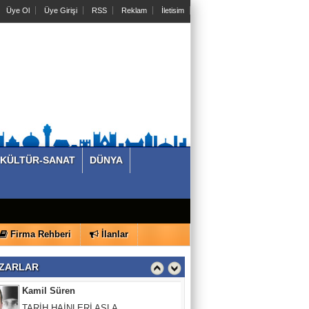
Üye Ol
Üye Girişi
RSS
Reklam
İletisim
Dr.Mehmet Aytekin
SADECE SPORCULAR DEĞİL, MASA
BAŞI ÇALIŞANLAR DA RİSK ALTINDA
M.Volkan Kara
Bir gece yatıp kalktık…. Türk Ordusu
yok…
KÖŞE VURUŞU
KÜLTÜR-SANAT
DÜNYA
Allah utandırmasın!
Kamil Süren
Firma Rehberi
İlanlar
TARİH HAİNLERİ ASLA
AFFETMEYECEKTİR.
ZARLAR
Basında Bugün