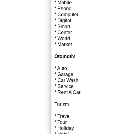
* Mobile
* Phone
* Computer
* Digital
* Smart
* Center
* World
* Market
Otomotiv
* Auto
* Garage
* Car Wash
* Service
* Rent A Car
Turizm
* Travel
* Tour
* Holiday