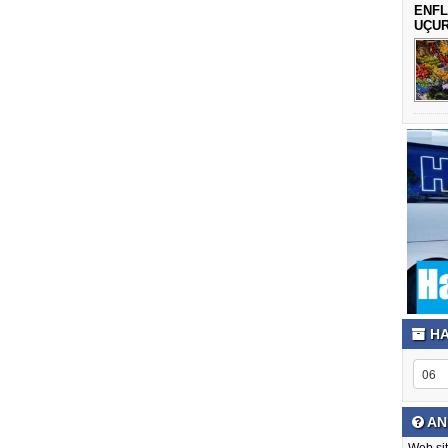
ENFL
UÇU
HA
AN
Web sit