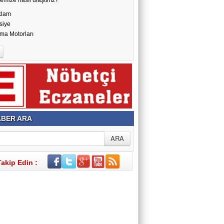
klam
siye
ma Motorları
BER ARA
Takip Edin :