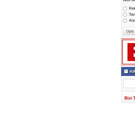
Re
Tav
Ara
HA
Bizi 