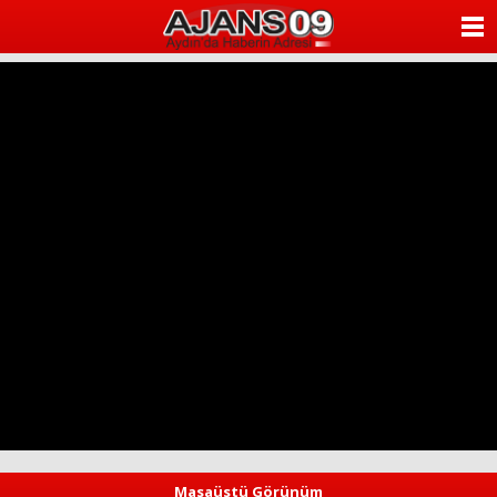
ANASAYFA
KATEGORİLER
YAZARLAR
ANKETLER
FOTO GALERİ
VİDEO GALERİ
KÜNYE
İLETİŞİM
Masaüstü Görünüm