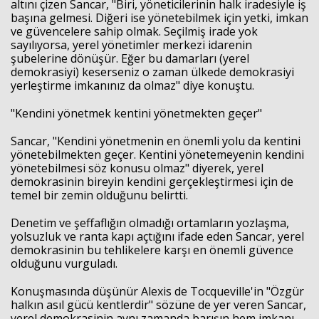
altını çizen Sancar, "Biri, yöneticilerinin halk iradesiyle iş
başına gelmesi. Diğeri ise yönetebilmek için yetki, imkan
ve güvencelere sahip olmak. Seçilmiş irade yok
sayılıyorsa, yerel yönetimler merkezi idarenin
şubelerine dönüşür. Eğer bu damarları (yerel
demokrasiyi) keserseniz o zaman ülkede demokrasiyi
yerleştirme imkanınız da olmaz" diye konuştu.
"Kendini yönetmek kentini yönetmekten geçer"
Sancar, "Kendini yönetmenin en önemli yolu da kentini
yönetebilmekten geçer. Kentini yönetemeyenin kendini
yönetebilmesi söz konusu olmaz" diyerek, yerel
demokrasinin bireyin kendini gerçekleştirmesi için de
temel bir zemin olduğunu belirtti.
Denetim ve şeffaflığın olmadığı ortamların yozlaşma,
yolsuzluk ve ranta kapı açtığını ifade eden Sancar, yerel
demokrasinin bu tehlikelere karşı en önemli güvence
olduğunu vurguladı.
Konuşmasında düşünür Alexis de Tocqueville'in "Özgür
halkın asıl gücü kentlerdir" sözüne de yer veren Sancar,
yerel demokrasinin aynı zamanda barışın hem imkanı