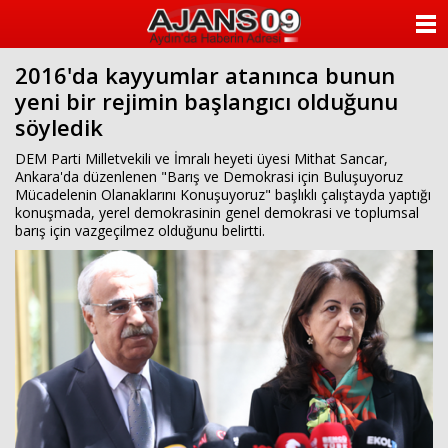
ANASAYFA
2016'da kayyumlar atanınca bunun
KATEGORİLER
yeni bir rejimin başlangıcı olduğunu
söyledik
YAZARLAR
DEM Parti Milletvekili ve İmralı heyeti üyesi Mithat Sancar,
ANKETLER
Ankara'da düzenlenen "Barış ve Demokrasi için Buluşuyoruz
Mücadelenin Olanaklarını Konuşuyoruz" başlıklı çalıştayda yaptığı
konuşmada, yerel demokrasinin genel demokrasi ve toplumsal
FOTO GALERİ
barış için vazgeçilmez olduğunu belirtti.
VİDEO GALERİ
KÜNYE
İLETİŞİM