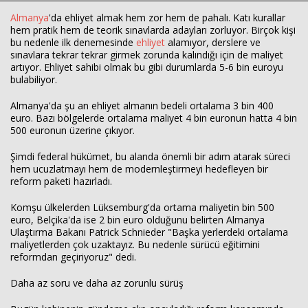
Almanya
'da ehliyet almak hem zor hem de pahalı. Katı kurallar
hem pratik hem de teorik sınavlarda adayları zorluyor. Birçok kişi
bu nedenle ilk denemesinde
ehliyet
alamıyor, derslere ve
sınavlara tekrar tekrar girmek zorunda kalındığı için de maliyet
artıyor. Ehliyet sahibi olmak bu gibi durumlarda 5-6 bin euroyu
bulabiliyor.
Almanya'da şu an ehliyet almanın bedeli ortalama 3 bin 400
euro. Bazı bölgelerde ortalama maliyet 4 bin euronun hatta 4 bin
500 euronun üzerine çıkıyor.
Şimdi federal hükümet, bu alanda önemli bir adım atarak süreci
hem ucuzlatmayı hem de modernleştirmeyi hedefleyen bir
reform paketi hazırladı.
Komşu ülkelerden Lüksemburg'da ortama maliyetin bin 500
euro, Belçika'da ise 2 bin euro olduğunu belirten Almanya
Ulaştırma Bakanı Patrick Schnieder "Başka yerlerdeki ortalama
maliyetlerden çok uzaktayız. Bu nedenle sürücü eğitimini
reformdan geçiriyoruz" dedi.
Daha az soru ve daha az zorunlu sürüş