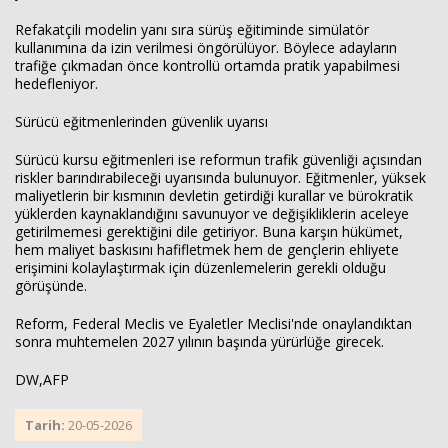
Refakatçili modelin yanı sıra sürüş eğitiminde simülatör
kullanımına da izin verilmesi öngörülüyor. Böylece adayların
trafiğe çıkmadan önce kontrollü ortamda pratik yapabilmesi
hedefleniyor.
Sürücü eğitmenlerinden güvenlik uyarısı
Sürücü kursu eğitmenleri ise reformun trafik güvenliği açısından
riskler barındırabileceği uyarısında bulunuyor. Eğitmenler, yüksek
maliyetlerin bir kısmının devletin getirdiği kurallar ve bürokratik
yüklerden kaynaklandığını savunuyor ve değişikliklerin aceleye
getirilmemesi gerektiğini dile getiriyor. Buna karşın hükümet,
hem maliyet baskısını hafifletmek hem de gençlerin ehliyete
erişimini kolaylaştırmak için düzenlemelerin gerekli olduğu
görüşünde.
Reform, Federal Meclis ve Eyaletler Meclisi'nde onaylandıktan
sonra muhtemelen 2027 yılının başında yürürlüğe girecek.
DW,AFP
Tarih:
20-05-2026