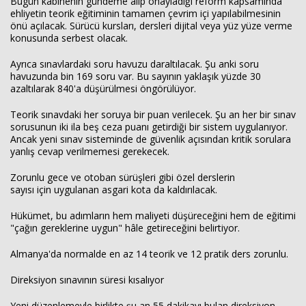
Bugün kabinenin gündeme alıp onayladığı reform kapsamında
ehliyetin teorik eğitiminin tamamen çevrim içi yapılabilmesinin
önü açılacak. Sürücü kursları, dersleri dijital veya yüz yüze verme
konusunda serbest olacak.
Ayrıca sınavlardaki soru havuzu daraltılacak. Şu anki soru
havuzunda bin 169 soru var. Bu sayının yaklaşık yüzde 30
azaltılarak 840'a düşürülmesi öngörülüyor.
Teorik sınavdaki her soruya bir puan verilecek. Şu an her bir sınav
sorusunun iki ila beş ceza puanı getirdiği bir sistem uygulanıyor.
Ancak yeni sınav sisteminde de güvenlik açısından kritik sorulara
yanlış cevap verilmemesi gerekecek.
Haberin Doğru Adresi.
Zorunlu gece ve otoban sürüşleri gibi özel derslerin
sayısı için uygulanan asgari kota da kaldırılacak.
Hükümet, bu adımların hem maliyeti düşüreceğini hem de eğitimi
"çağın gereklerine uygun" hâle getireceğini belirtiyor.
Almanya'da normalde en az 14 teorik ve 12 pratik ders zorunlu.
Direksiyon sınavının süresi kısalıyor
Yeni düzenlemeyle birlikte şu an 55 dakikayı bulan direksiyon