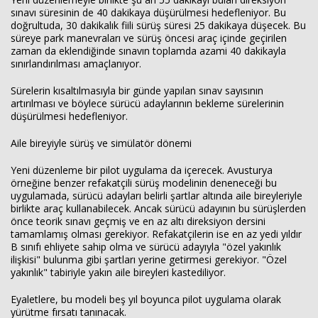
sınavı süresinin de 40 dakikaya düşürülmesi hedefleniyor. Bu
doğrultuda, 30 dakikalık fiili sürüş süresi 25 dakikaya düşecek. Bu
süreye park manevraları ve sürüş öncesi araç içinde geçirilen
zaman da eklendiğinde sınavın toplamda azami 40 dakikayla
sınırlandırılması amaçlanıyor.
Sürelerin kısaltılmasıyla bir günde yapılan sınav sayısının
artırılması ve böylece sürücü adaylarının bekleme sürelerinin
düşürülmesi hedefleniyor.
Aile bireyiyle sürüş ve simülatör dönemi
Yeni düzenleme bir pilot uygulama da içerecek. Avusturya
örneğine benzer refakatçili sürüş modelinin deneneceği bu
uygulamada, sürücü adayları belirli şartlar altında aile bireyleriyle
birlikte araç kullanabilecek. Ancak sürücü adayının bu sürüşlerden
önce teorik sınavı geçmiş ve en az altı direksiyon dersini
tamamlamış olması gerekiyor. Refakatçilerin ise en az yedi yıldır
B sınıfı ehliyete sahip olma ve sürücü adayıyla "özel yakınlık
ilişkisi" bulunma gibi şartları yerine getirmesi gerekiyor. "Özel
yakınlık" tabiriyle yakın aile bireyleri kastediliyor.
Eyaletlere, bu modeli beş yıl boyunca pilot uygulama olarak
yürütme fırsatı tanınacak.