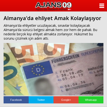
ANASAYFA
Almanya'da ehliyet Amak Kolaylaşıyor
KATEGORİLER
Almanya'da ehliyetler ucuzlayacak, sınavlar kolaylaşacak
Almanya'da sürücü belgesi almak hem zor hem de pahalı. Bu
YAZARLAR
nedenle birçok kişi ehliyet almakta zorlanıyor. Hükümet bu
sorunu çözmek için adım attı.
ANKETLER
FOTO GALERİ
VİDEO GALERİ
KÜNYE
İLETİŞİM
Facebook
Twitter
Google+
Whatsapp