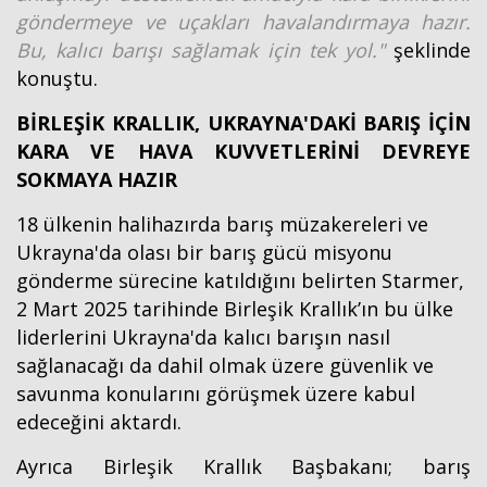
göndermeye ve uçakları havalandırmaya hazır.
Bu, kalıcı barışı sağlamak için tek yol."
şeklinde
konuştu.
BİRLEŞİK KRALLIK, UKRAYNA'DAKİ BARIŞ İÇİN
KARA VE HAVA KUVVETLERİNİ DEVREYE
SOKMAYA HAZIR
18 ülkenin halihazırda barış müzakereleri ve
Ukrayna'da olası bir barış gücü misyonu
Haberin Doğru Adresi.
gönderme sürecine katıldığını belirten Starmer,
2 Mart 2025 tarihinde Birleşik Krallık’ın bu ülke
liderlerini Ukrayna'da kalıcı barışın nasıl
sağlanacağı da dahil olmak üzere güvenlik ve
savunma konularını görüşmek üzere kabul
edeceğini aktardı.
Ayrıca Birleşik Krallık Başbakanı; barış