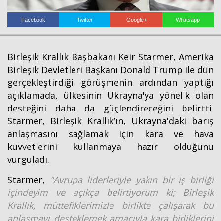
Facebook
Twitter
Google+
Whatsapp
Birleşik Krallık Başbakanı Keir Starmer, Amerika
Birleşik Devletleri Başkanı Donald Trump ile dün
gerçekleştirdiği görüşmenin ardından yaptığı
açıklamada, ülkesinin Ukrayna'ya yönelik olan
desteğini daha da güçlendireceğini belirtti.
Starmer, Birleşik Krallık’ın, Ukrayna'daki barış
anlaşmasını sağlamak için kara ve hava
kuvvetlerini kullanmaya hazır olduğunu
vurguladı.
Starmer,
"Avrupa liderleriyle yakın bir iş birliği
içindeyim ve açıkça belirtiyorum ki; Birleşik
Krallık, müttefiklerimizle birlikte çalışarak bu
anlaşmayı desteklemek amacıyla kara birliklerini