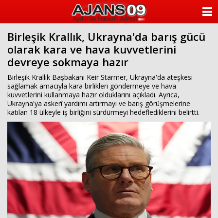
ANASAYFA
Birleşik Krallık, Ukrayna'da barış gücü
KATEGORİLER
olarak kara ve hava kuvvetlerini
devreye sokmaya hazır
YAZARLAR
Birleşik Krallık Başbakanı Keir Starmer, Ukrayna'da ateşkesi
ANKETLER
sağlamak amacıyla kara birlikleri göndermeye ve hava
kuvvetlerini kullanmaya hazır olduklarını açıkladı. Ayrıca,
Ukrayna'ya askerî yardımı artırmayı ve barış görüşmelerine
FOTO GALERİ
katılan 18 ülkeyle iş birliğini sürdürmeyi hedeflediklerini belirtti.
VİDEO GALERİ
KÜNYE
İLETİŞİM