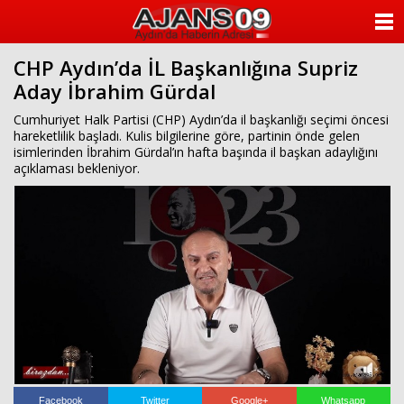
ANASAYFA
CHP Aydın’da İL Başkanlığına Supriz
KATEGORİLER
Aday İbrahim Gürdal
YAZARLAR
Cumhuriyet Halk Partisi (CHP) Aydın’da il başkanlığı seçimi öncesi
hareketlilik başladı. Kulis bilgilerine göre, partinin önde gelen
isimlerinden İbrahim Gürdal’ın hafta başında il başkan adaylığını
ANKETLER
açıklaması bekleniyor.
FOTO GALERİ
VİDEO GALERİ
KÜNYE
İLETİŞİM
Facebook
Twitter
Google+
Whatsapp