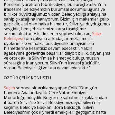
Kendisini yürekten tebrik ediyor; bu süreçte Silivri’nin
iradesine, belediyemizin kurumsal sorumluluğuna ve
birlikte büyüttüğümüz Vicdan Belediyeciliği anlayışına
sahip çıkacağına inanıyorum. Bizim için makamlar gelip
geçicidir; asıl olan halka hizmettir, Silivri’ye duyduğumuz
sevgidir, hemşehrilerimize karşı taşıdığımız
sorumluluktur. Hiç kimsenin şüphesi olmasın;
Silivri
Belediyesi
tüm çalışma arkadaşlarımızla, meclis
üyelerimizle ve halkçı belediyecilik anlayışımızla
hizmetlerine kesintisiz devam edecektir. Yalçın
ağabeyime görevinde başarılar diliyor; birlik, dayanışma
ve ortak akılla Silivri’mize hizmet yolculuğumuzun
süreceğine inanıyorum. Silivri’nin iradesi güçlüdür.
Vicdan Belediyeciliği yoluna devam edecektir."
ÖZGÜR ÇELİK KONUŞTU
Seçim
sonrası bir açıklama yapan Çelik "Dün gün
boyunca Adalar'daydık. Gece Vatan Emniyet
Müdürlüğü'ndeydik. Bugün de sabahın ilk ışıklarından
itibaren Silivri'de Silivri Belediyemizdeyiz. Silivri'nin
seçilmiş Belediye Başkanı Bora Balcıoğlu, Silivri
Belediyesi'nin çok kıymetli emekçileri geçtiğimiz hafta