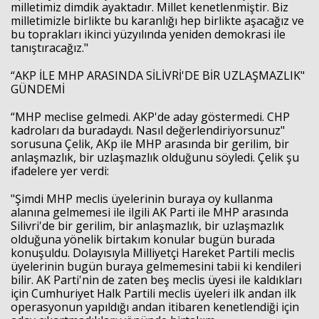
milletimiz dimdik ayaktadır. Millet kenetlenmiştir. Biz
milletimizle birlikte bu karanlığı hep birlikte aşacağız ve
bu toprakları ikinci yüzyılında yeniden demokrasi ile
tanıştıracağız."
“AKP İLE MHP ARASINDA SİLİVRİ'DE BİR UZLAŞMAZLIK"
GÜNDEMİ
“MHP meclise gelmedi. AKP'de aday göstermedi. CHP
kadroları da buradaydı. Nasıl değerlendiriyorsunuz"
sorusuna Çelik, AKp ile MHP arasında bir gerilim, bir
anlaşmazlık, bir uzlaşmazlık olduğunu söyledi. Çelik şu
ifadelere yer verdi:
"Şimdi MHP meclis üyelerinin buraya oy kullanma
alanına gelmemesi ile ilgili AK Parti ile MHP arasında
Silivri'de bir gerilim, bir anlaşmazlık, bir uzlaşmazlık
olduğuna yönelik birtakım konular bugün burada
konuşuldu. Dolayısıyla Milliyetçi Hareket Partili meclis
üyelerinin bugün buraya gelmemesini tabii ki kendileri
bilir. AK Parti'nin de zaten beş meclis üyesi ile kaldıkları
için Cumhuriyet Halk Partili meclis üyeleri ilk andan ilk
operasyonun yapıldığı andan itibaren kenetlendiği için