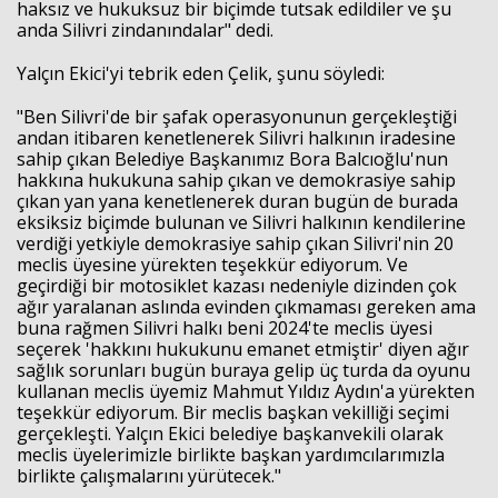
haksız ve hukuksuz bir biçimde tutsak edildiler ve şu
anda Silivri zindanındalar" dedi.
Yalçın Ekici'yi tebrik eden Çelik, şunu söyledi:
"Ben Silivri'de bir şafak operasyonunun gerçekleştiği
andan itibaren kenetlenerek Silivri halkının iradesine
sahip çıkan Belediye Başkanımız Bora Balcıoğlu'nun
hakkına hukukuna sahip çıkan ve demokrasiye sahip
çıkan yan yana kenetlenerek duran bugün de burada
eksiksiz biçimde bulunan ve Silivri halkının kendilerine
verdiği yetkiyle demokrasiye sahip çıkan Silivri'nin 20
meclis üyesine yürekten teşekkür ediyorum. Ve
geçirdiği bir motosiklet kazası nedeniyle dizinden çok
ağır yaralanan aslında evinden çıkmaması gereken ama
buna rağmen Silivri halkı beni 2024'te meclis üyesi
seçerek 'hakkını hukukunu emanet etmiştir' diyen ağır
sağlık sorunları bugün buraya gelip üç turda da oyunu
kullanan meclis üyemiz Mahmut Yıldız Aydın'a yürekten
teşekkür ediyorum. Bir meclis başkan vekilliği seçimi
gerçekleşti. Yalçın Ekici belediye başkanvekili olarak
meclis üyelerimizle birlikte başkan yardımcılarımızla
birlikte çalışmalarını yürütecek."