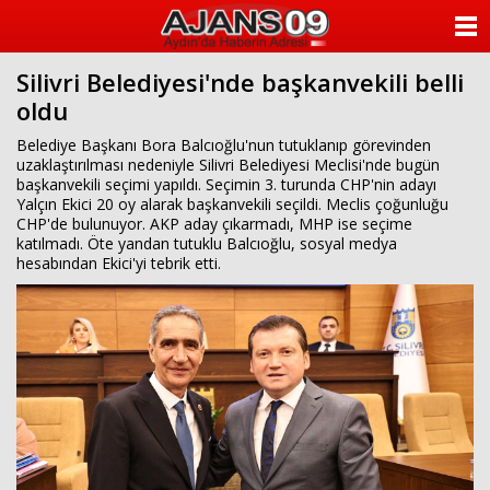
ANASAYFA
Silivri Belediyesi'nde başkanvekili belli
KATEGORİLER
oldu
YAZARLAR
Belediye Başkanı Bora Balcıoğlu'nun tutuklanıp görevinden
uzaklaştırılması nedeniyle Silivri Belediyesi Meclisi'nde bugün
başkanvekili seçimi yapıldı. Seçimin 3. turunda CHP'nin adayı
ANKETLER
Yalçın Ekici 20 oy alarak başkanvekili seçildi. Meclis çoğunluğu
CHP'de bulunuyor. AKP aday çıkarmadı, MHP ise seçime
katılmadı. Öte yandan tutuklu Balcıoğlu, sosyal medya
FOTO GALERİ
hesabından Ekici'yi tebrik etti.
VİDEO GALERİ
KÜNYE
İLETİŞİM