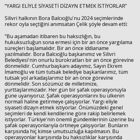
“YARGI ELİYLE SİYASETİ DİZAYN ETMEK İSTİYORLAR”
Silivri halkının Bora Balcıoğlu'nu 2024 seçimlerinde
rekor oyla seçtiğini anımsatan Çelik şöyle devam etti:
"Bu aşamadan itibaren bu haksızlığın, bu
hukuksuzluğun sona ermesi için bir an önce yargılama
süreçleri başlamalıdır. Bir an önce iddianame
yazılmalıdır. Bora Balcıoğlu başkanımız ve Silivri
Belediyesi'nin onurlu bürokratları bir an önce görevine
dönmelidir. Cumhurbaşkanı adayımız, Sayın Ekrem
İmamoğlu ve tüm tutsak belediye başkanlarımız, tüm
tutsak yol arkadaşlarımız bir an önce görevine
dönmelidir. Son sözümüz de milletimize,
yurttaşlarımızadır. Her gün bir şafak operasyonuyla
güne uyanıyoruz. Şafak operasyonlarını bu ülkenin
normali haline getirmeye çalışıyorlar. Yargı eliyle
siyaseti dizayn etmek istiyorlar. Önümüzdeki genel
seçimleri de kendi kendilerine göre rakip belirlemek
istiyorlar. Türkiye'nin önemli gündemlerinin üzerine bu
şafak operasyonlarıyla örtmeye çalışıyorlar. Bunların
karşısında hiç kimse umutsuzluğa kapılmasın. Bu
operasyonlar karşısında bu haksızlıklar karşısında