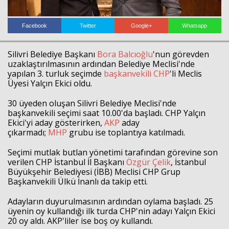
Facebook
Twitter
Google+
Whatsapp
Silivri Belediye Başkanı
Bora Balcıoğlu
'nun görevden
uzaklaştırılmasının ardından Belediye Meclisi'nde
yapılan 3. turluk seçimde
başkanvekili
CHP
'li Meclis
Üyesi Yalçın Ekici oldu.
30 üyeden oluşan Silivri Belediye Meclisi'nde
başkanvekili seçimi saat 10.00'da başladı. CHP Yalçın
Ekici'yi aday gösterirken,
AKP
aday
çıkarmadı;
MHP
grubu ise toplantıya katılmadı.
Seçimi mutlak butlan yönetimi tarafından görevine son
verilen CHP İstanbul İl Başkanı
Özgür Çelik
, İstanbul
Büyükşehir Belediyesi (İBB) Meclisi CHP Grup
Başkanvekili Ülkü İnanlı da takip etti.
Adayların duyurulmasının ardından oylama başladı. 25
üyenin oy kullandığı ilk turda CHP'nin adayı Yalçın Ekici
20 oy aldı. AKP'liler ise boş oy kullandı.