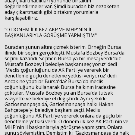
aday çıkartmadıkları yönünde birtakım
değerlendirmeler var. Şimdi buradan biz nezaketen
aday çıkartmadık gibi birtakım yorumlarla
karşılaşabiliriz.
"O DÖNEM İLK KEZ AKP VE MHP'NİN İL
BAŞKANLARIYLA GÖRÜŞME YAPMIŞTIM"
Buradan şunun altını çizmek isterim. Örneğin Bursa
ilinde bir seçim gerçekleşti. Mustafa Bozbey Bursa'da
seçimi kazandı. Seçmen Bursa'ya bir mesaj verdi ‘biz
Mustafa Bozbey'i belediye başkanı seçiyoruz’ dedi
‘Meclis çoğunluğunu da AK Parti'ye vererek bir
denetleme güçlü denetleme yetkisi veriyoruz’ dedi.
Ancak ne yaptılar Bursa'da? Bursa'da meclis
çoğunluğunu kullanarak Bursa halkının iradesine
çöktüler. Mustafa Bozbey şu an Bursa'da tutsak
vaziyette ve belediye el değiştirdi. Aynı şekilde
Gaziosmanpaşa'da, Gaziosmanpaşa halkı Hakan
Bahçetepe'yi belediye başkanı seçti. Meclis
çoğunluğunu AK Parti'ye vererek onlara da güçlü bir
denetleme yetkisi verdi. O dönem ilk kez AK Parti'nin ve
MHP'nin il başkanlarıyla görüşme yapmıştım. Onlara
şunu söylemiştim. Demiştim ki: ‘Gaziosmanpaşa'da halk