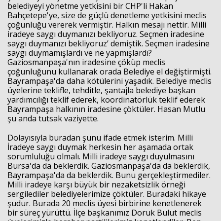
belediyeyi yönetme yetkisini bir CHP'li Hakan
Bahçetepe'ye, size de güçlü denetleme yetkisini meclis
çoğunluğu vererek vermiştir. Halkın mesajı nettir. Milli
iradeye saygı duymanızı bekliyoruz. Seçmen iradesine
saygı duymanızı bekliyoruz’ demiştik. Seçmen iradesine
saygı duymamışlardı ve ne yapmışlardı?
Gaziosmanpaşa'nın iradesine çöküp meclis
çoğunluğunu kullanarak orada Belediye el değiştirmişti.
Bayrampaşa'da daha kötülerini yaşadık. Belediye meclis
üyelerine teklifle, tehditle, şantajla belediye başkan
yardımcılığı teklif ederek, koordinatörlük teklif ederek
Bayrampaşa halkının iradesine çöktüler. Hasan Mutlu
şu anda tutsak vaziyette.
Dolayısıyla buradan şunu ifade etmek isterim. Milli
İradeye saygı duymak herkesin her aşamada ortak
sorumluluğu olmalı. Milli iradeye saygı duyulmasını
Bursa'da da beklerdik. Gaziosmanpaşa'da da beklerdik,
Bayrampaşa'da da beklerdik. Bunu gerçekleştirmediler.
Milli iradeye karşı büyük bir nezaketsizlik örneği
sergilediler belediyelerimize çöktüler. Buradaki hikaye
şudur. Burada 20 meclis üyesi birbirine kenetlenerek
bir süreç yürüttü. İlçe başkanımız Doruk Bulut meclis