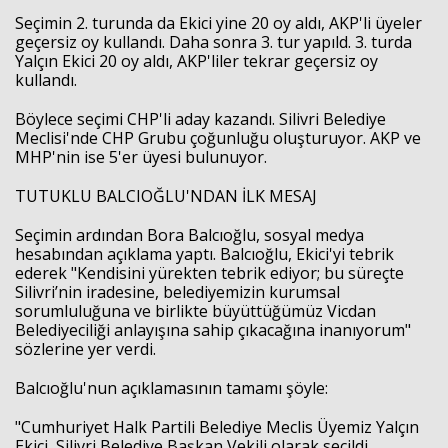
Seçimin 2. turunda da Ekici yine 20 oy aldı, AKP'li üyeler
geçersiz oy kullandı. Daha sonra 3. tur yapıld. 3. turda
Yalçın Ekici 20 oy aldı, AKP'liler tekrar geçersiz oy
kullandı.
Böylece seçimi CHP'li aday kazandı. Silivri Belediye
Meclisi'nde CHP Grubu çoğunluğu oluşturuyor. AKP ve
MHP'nin ise 5'er üyesi bulunuyor.
TUTUKLU BALCIOĞLU'NDAN İLK MESAJ
Seçimin ardından Bora Balcıoğlu, sosyal medya
Haberin Doğru Adresi.
hesabından açıklama yaptı. Balcıoğlu, Ekici'yi tebrik
ederek "Kendisini yürekten tebrik ediyor; bu süreçte
Silivri’nin iradesine, belediyemizin kurumsal
sorumluluğuna ve birlikte büyüttüğümüz Vicdan
Belediyeciliği anlayışına sahip çıkacağına inanıyorum"
sözlerine yer verdi.
Balcıoğlu'nun açıklamasının tamamı şöyle:
"Cumhuriyet Halk Partili Belediye Meclis Üyemiz Yalçın
Ekici, Silivri Belediye Başkan Vekili olarak seçildi.