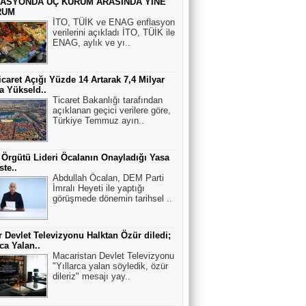
ASYONDA ÜÇ KURUM ARASINDA YİNE
RUM
İTO, TÜİK ve ENAG enflasyon
Asım Us
verilerini açıkladı İTO, TÜİK ile
ENAG, aylık ve yı..
Bandırma" vapuru normal rotasında
gitseydi, batırılacaktı.
icaret Açığı Yüzde 14 Artarak 7,4 Milyar
a Yükseld..
Hasan Efe
Ticaret Bakanlığı tarafından
açıklanan geçici verilere göre,
ÇAĞRI....
Türkiye Temmuz ayın..
 Örgütü Lideri Öcalanın Onayladığı Yasa
ANKARADAN BAKIŞ
ste..
Abdullah Öcalan, DEM Parti
Tanklar meskûn mahal savaşında
İmralı Heyeti ile yaptığı
zorunlu olmadıkça kullanılmaz.
görüşmede dönemin tarihsel ..
Sırlar Dünyası
 Devlet Televizyonu Halktan Özür diledi;
rca Yalan..
KIZIL SAÇLI YABANCI VE CENGİZ
Macaristan Devlet Televizyonu
HAN’IN KAYIP SOYU
"Yıllarca yalan söyledik, özür
dileriz" mesajı yay..
Engelsiz Köşe