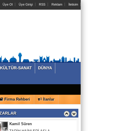
Üye Ol
Üye Girişi
RSS
Reklam
İletisim
Dr.Mehmet Aytekin
SADECE SPORCULAR DEĞİL, MASA
BAŞI ÇALIŞANLAR DA RİSK ALTINDA
M.Volkan Kara
Bir gece yatıp kalktık…. Türk Ordusu
yok…
KÜLTÜR-SANAT
DÜNYA
KÖŞE VURUŞU
Allah utandırmasın!
Firma Rehberi
İlanlar
Kamil Süren
TARİH HAİNLERİ ASLA
ZARLAR
AFFETMEYECEKTİR.