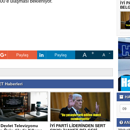
00’e ulaşması bekleniyor.
İYİ 
BELG
A
Paylaş
Paylaş
A
T Haberleri
HA
AN
 Devlet Televizyonu
İYİ PARTİ LİDERİNDEN SERT
Web sit