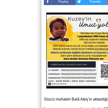
Paylaş
Tweetle
Sözcü muhabiri Balâ Ateş’in aktardığın