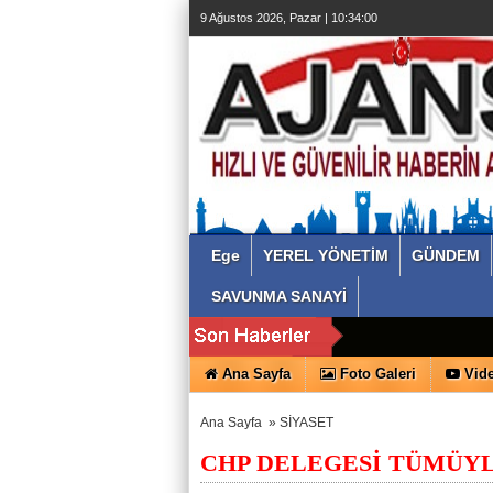
9 Ağustos 2026, Pazar | 10:34:01
Ege
YEREL YÖNETİM
GÜNDEM
SAVUNMA SANAYİ
Ana Sayfa
Foto Galeri
Vide
Ana Sayfa
»
SİYASET
CHP DELEGESİ TÜMÜYL