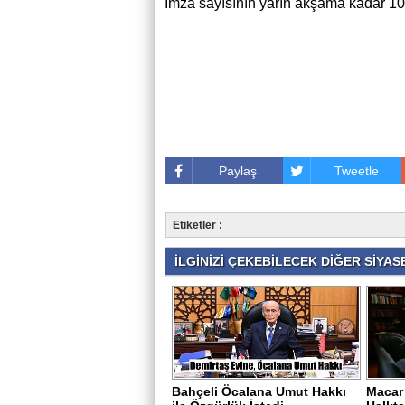
İmza sayısının yarın akşama kadar 10
Paylaş
Tweetle
Etiketler :
İLGİNİZİ ÇEKEBİLECEK DİĞER SİYASE
Bahçeli Öcalana Umut Hakkı
Macar