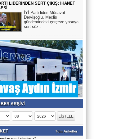
PARTİ LİDERİNDEN SERT ÇIKIŞ: İHANET
Az gören bireyler için gözlük üretildi
ESİ
İYİ Parti lideri Müsavat
Dervişoğlu, Meclis
gündemindeki çerçeve yasaya
Selin Esen Güneş
sert söz..
KANSER YAŞ TANIMIYOR
HULUSİ KAZANDERE
BU NECİP VE AZİZ MİLLETİN
GENLERİ İLE OYNAMAYIN.
YILMAZ ACER
BİLMEMİZ GEREKİR!!
BER ARŞİVİ
Veli Tiryaki
Trump Netanyahu kaybetti, Sayelerinde
İran'da rejim güçlendi
KET
Tüm Anketler
emize nasıl ulaştınız?