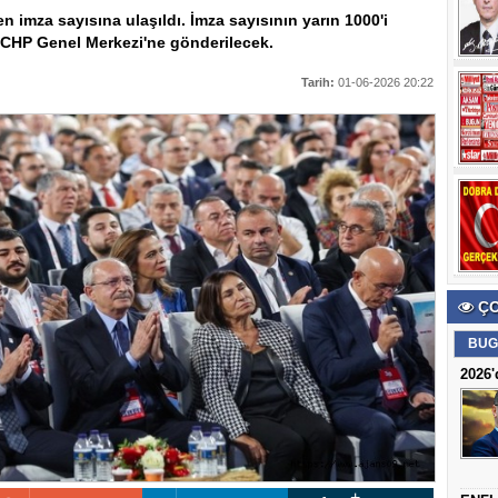
 imza sayısına ulaşıldı. İmza sayısının yarın 1000'i
 CHP Genel Merkezi'ne gönderilecek.
Tarih:
01-06-2026 20:22
ÇO
BUG
2026'