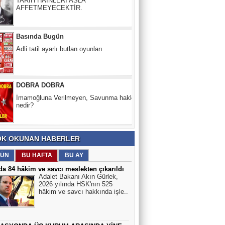
Basında Bugün
Adli tatil ayarlı butlan oyunları
DOBRA DOBRA
İmamoğluna Verilmeyen, Savunma hakkı
nedir?
HASAN KUMRAL
PALAVRA -1
K OKUNAN HABERLER
Yeşil Köşe
ÜN
BU HAFTA
BU AY
Nükleer neden enerji krizinin çözümü
da 84 hâkim ve savcı meslekten çıkarıldı
olamaz?
Adalet Bakanı Akın Gürlek,
2026 yılında HSK'nın 525
hâkim ve savcı hakkında işle..
Nesibe Ersöz
Ben Öğretmenim!