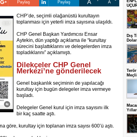
A
ENFL
Paylaş
Paylaş
A
UÇU
CHP’de, seçimli olağanüstü kurultayın
toplanması için yeterli imza sayısına ulaşıldı.
CHP Genel Başkan Yardımcısı Ensar
Dış T
Aytekin, dün yaptığı açıklama ile “kurultay
Dolar
sürecini başlattıklarını ve delegelerden imza
topladıklarını” açıklamıştı.
Dilekçeler CHP Genel
Merkezi’ne gönderilecek
Terör
Meçli
Genel başkanlık seçiminin de yapılacağı
kurultay için bugün delegeler imza vermeye
başladı.
Macar
Delegeler Genel kurul için imza sayısını ilk
Yılla
bir kaç saatte aştı.
a göre, kurultay için toplanan imza sayısı 600’ü aştı.