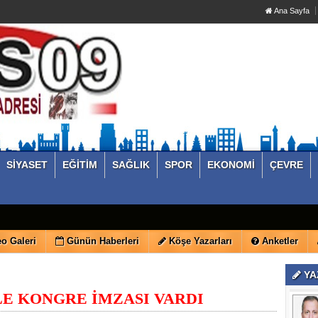
Ana Sayfa
SİYASET
EĞİTİM
SAĞLIK
SPOR
EKONOMİ
ÇEVRE
o Galeri
Günün Haberleri
Köşe Yazarları
Anketler
YA
E KONGRE İMZASI VARDI