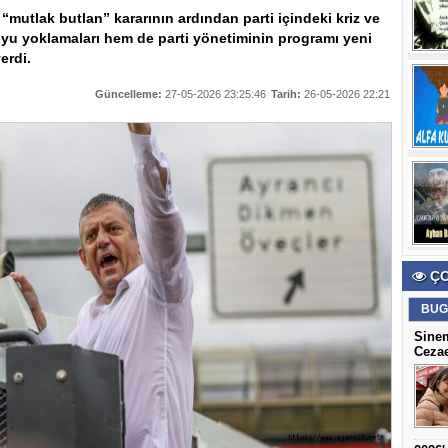
 “mutlak butlan” kararının ardından parti içindeki kriz ve
oyu yoklamaları hem de parti yönetiminin programı yeni
erdi.
Güncelleme:
27-05-2026 23:25:46
Tarih:
26-05-2026 22:21
ÇO
BUG
Sine
Cezae