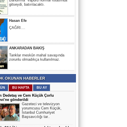
ÇAĞRI....
ANKARADAN BAKIŞ
Tanklar meskûn mahal savaşında
zorunlu olmadıkça kullanılmaz.
Sırlar Dünyası
KIZIL SAÇLI YABANCI VE CENGİZ
HAN’IN KAYIP SOYU
Engelsiz Köşe
K OKUNAN HABERLER
Az gören bireyler için gözlük üretildi
ÜN
BU HAFTA
BU AY
m Dedetaş ve Cem Küçük Çorlu
vi'ne gönderildi
Gazeteci ve televizyon
Selin Esen Güneş
yorumcusu Cem Küçük,
KANSER YAŞ TANIMIYOR
İstanbul Cumhuriyet
Başsavcılığı tar..