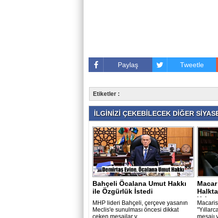
Paylaş
Tweetle
Etiketler :
İLGİNİZİ ÇEKEBİLECEK DİĞER SİYASE
Bahçeli Öcalana Umut Hakkı
Macar
ile Özgürlük İstedi
Halkta
Yalan.
MHP lideri Bahçeli, çerçeve yasanın
Macaris
Meclis'e sunulması öncesi dikkat
"Yıllarc
çeken mesajlar v..
mesajı 