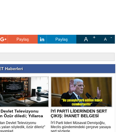
A
Paylaş
Paylaş
A
T Haberleri
 Devlet Televizyonu
İYİ PARTİ LİDERİNDEN SERT
n Özür diledi; Yıllarca
ÇIKIŞ: İHANET BELGESİ
.
tan Devlet Televizyonu
İYİ Parti lideri Müsavat Dervişoğlu,
a yalan söyledik, özür dileriz"
Meclis gündemindeki çerçeve yasaya
yayımlad..
sert sözlerle..