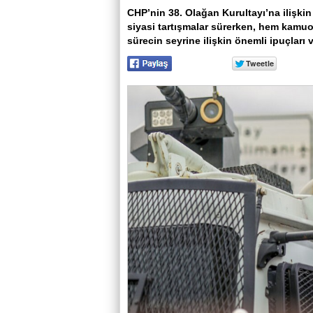
CHP’nin 38. Olağan Kurultayı’na ilişkin
siyasi tartışmalar sürerken, hem kamu
sürecin seyrine ilişkin önemli ipuçları v