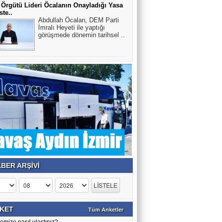
 Örgütü Lideri Öcalanın Onayladığı Yasa
ste..
Abdullah Öcalan, DEM Parti
İmralı Heyeti ile yaptığı
görüşmede dönemin tarihsel ..
BER ARŞİVİ
KET
Tüm Anketler
emize nasıl ulaştınız?