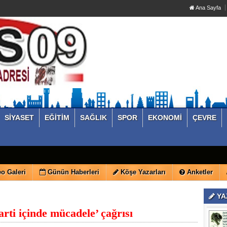
Ana Sayfa
SİYASET
EĞİTİM
SAĞLIK
SPOR
EKONOMİ
ÇEVRE
o Galeri
Günün Haberleri
Köşe Yazarları
Anketler
YA
ti içinde mücadele’ çağrısı