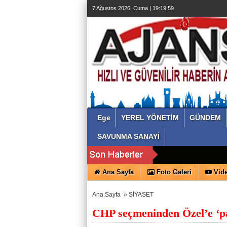
7 Ağustos 2026, Cuma | 19:20:00
Ege
YEREL YÖNETİM
GÜNDEM
SAVUNMA SANAYİ
Ana Sayfa
Foto Galeri
Vide
Ana Sayfa
»
SİYASET
CHP seçmeninden Özel’e ‘par