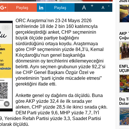
2026'
A
Paylaş
Paylaş
A
ORC Araştırma’nın 23-24 Mayıs 2026
tarihlerinde 18 ilde 2 bin 160 katılımcıyla
gerçekleştirdiği anket, CHP seçmeninin
AKP T
büyük ölçüde partiye bağlılığını
Çoğun
sürdürdüğünü ortaya koydu. Araştırmaya
göre CHP seçmeninin yüzde 84,3’ü, Kemal
Kılıçdaroğlu’nun genel başkanlığa
dönmesinin oy tercihlerini etkilemeyeceğini
belirtti. Aynı seçmen grubunun yüzde 92,2’si
ENFL
UÇU
ise CHP Genel Başkanı Özgür Özel ve
yönetiminin “parti içinde mücadele etmesi”
gerektiğini ifade etti.
Ankette genel oy dağılımı da ölçüldü. Buna
Dış T
göre AKP yüzde 32,4 ile ilk sırada yer
Dolar
alırken, CHP yüzde 28,5 ile ikinci sırada çıktı.
DEM Parti yüzde 9,6, MHP yüzde 7,7, İYİ
,9, Yeniden Refah Partisi yüzde 3,3, Saadet Partisi
olarak ölçüldü.