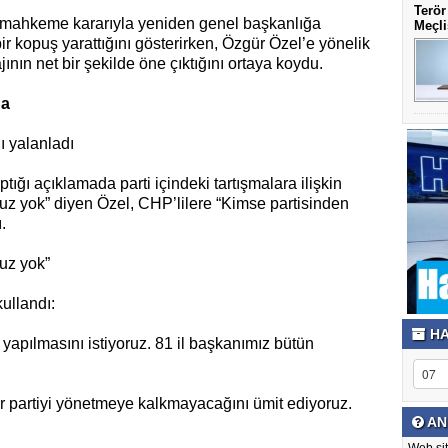
Terör
n mahkeme kararıyla yeniden genel başkanlığa
Meçli
r kopuş yarattığını gösterirken, Özgür Özel’e yönelik
ının net bir şekilde öne çıktığını ortaya koydu.
da
ı yalanladı
ğı açıklamada parti içindeki tartışmalara ilişkin
muz yok” diyen Özel, CHP’lilere “Kimse partisinden
.
muz yok”
ullandı:
HA
yapılmasını istiyoruz. 81 il başkanımız bütün
r partiyi yönetmeye kalkmayacağını ümit ediyoruz.
AN
Web sit