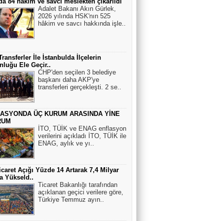
da 84 hâkim ve savcı meslekten çıkarıldı
HULUSİ KAZANDERE
Adalet Bakanı Akın Gürlek,
2026 yılında HSK'nın 525
BU NECİP VE AZİZ MİLLETİN
hâkim ve savcı hakkında işle..
GENLERİ İLE OYNAMAYIN.
YILMAZ ACER
ransferler İle İstanbulda İlçelerin
luğu Ele Geçir..
BİLMEMİZ GEREKİR!!
CHP'den seçilen 3 belediye
başkanı daha AKP'ye
transferleri gerçekleşti. 2 se..
Veli Tiryaki
ASYONDA ÜÇ KURUM ARASINDA YİNE
Trump Netanyahu kaybetti, Sayelerinde
RUM
İran'da rejim güçlendi
İTO, TÜİK ve ENAG enflasyon
verilerini açıkladı İTO, TÜİK ile
ENAG, aylık ve yı..
icaret Açığı Yüzde 14 Artarak 7,4 Milyar
a Yükseld..
Ticaret Bakanlığı tarafından
açıklanan geçici verilere göre,
Türkiye Temmuz ayın..