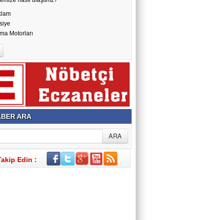
klam
siye
ma Motorları
BER ARA
Takip Edin :