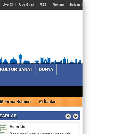
Üye Ol
Üye Girişi
RSS
Reklam
İletisim
HASAN KUMRAL
PALAVRA -1
Yeşil Köşe
Nükleer neden enerji krizinin çözümü
olamaz?
KÜLTÜR-SANAT
DÜNYA
Nesibe Ersöz
Ben Öğretmenim!
Asım Us
Firma Rehberi
İlanlar
Bandırma" vapuru normal rotasında
gitseydi, batırılacaktı.
ZARLAR
Hasan Efe