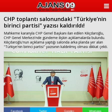
ANASAYFA
CHP toplantı salonundaki "Türkiye’nin
KATEGORİLER
birinci partisi" yazısı kaldırıldı!
YAZARLAR
Mahkeme kararıyla CHP Genel Başkanı ilan edilen Kılıçdaroğlu,
CHP Genel Merkezi'nde gündeme ilişkin açıklamalarda bulundu.
Kılıçdaroğlu'nun açıklama yaptığı salonda arka planda yer alan
ANKETLER
"Türkiye'nin birinci partisi" yazısının kaldırılmış olması dikkat çekti.
FOTO GALERİ
VİDEO GALERİ
KÜNYE
İLETİŞİM
Facebook
Twitter
Google+
Whatsapp