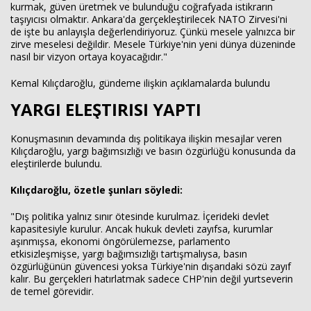
kurmak, güven üretmek ve bulunduğu coğrafyada istikrarın
taşıyıcısı olmaktır. Ankara'da gerçekleştirilecek NATO Zirvesi'ni
de işte bu anlayışla değerlendiriyoruz. Çünkü mesele yalnızca bir
zirve meselesi değildir. Mesele Türkiye'nin yeni dünya düzeninde
nasıl bir vizyon ortaya koyacağıdır."
Kemal Kılıçdaroğlu, gündeme ilişkin açıklamalarda bulundu
YARGI ELEŞTİRİSİ YAPTI
Konuşmasının devamında dış politikaya ilişkin mesajlar veren
Kılıçdaroğlu, yargı bağımsızlığı ve basın özgürlüğü konusunda da
eleştirilerde bulundu.
Haberin Doğru Adresi.
Kılıçdaroğlu, özetle şunları söyledi:
"Dış politika yalnız sınır ötesinde kurulmaz. İçerideki devlet
kapasitesiyle kurulur. Ancak hukuk devleti zayıfsa, kurumlar
aşınmışsa, ekonomi öngörülemezse, parlamento
etkisizleşmişse, yargı bağımsızlığı tartışmalıysa, basın
özgürlüğünün güvencesi yoksa Türkiye'nin dışarıdaki sözü zayıf
kalır. Bu gerçekleri hatırlatmak sadece CHP'nin değil yurtseverin
de temel görevidir.