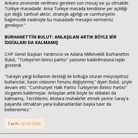
Ankara zirvesinde verilmesi gereken son mesaj ise şu olmalıdır.
Türkiye masadadır. Ama Türkiye masada kendisine yer açıldığı
için değil, tarihsel aktör, stratejik ağırlığı ve cumhuriyetin
bağımsızlık iradesiyle bu masadadır mesajını vermemiz
gerekiyor."
BURHANETTİN BULUT: ANLAŞILAN ARTIK BÖYLE BİR
İDDİALARI DA KALMAMIŞ
CHP Genel Başkan Yardımcısı ve Adana Milletvekili Burhanettin
Bulut, "Türkiye’nin birinci partisi" yazısının kaldırılmasına tepki
gösterdi.
"Sarayın yargı kollarının desteği ile koltuğa oturan meşruiyetsiz
butlancılar, basın odasının fonunu değiştirmiş" diyen Bulut, şöyle
devam etti: "Cumhuriyet Halk Partisi Türkiye’nin Birinci Partisi”
sloganını kaldırmışlar. Anlaşılan artık böyle bir iddiaları da
kalmamış. Tercihlerini, iktidara muhalefet etmek yerine Saray’a
payanda olmaktan yana kullananlardan başka tavır da
beklenemez."
Tarih:
02-07-2026