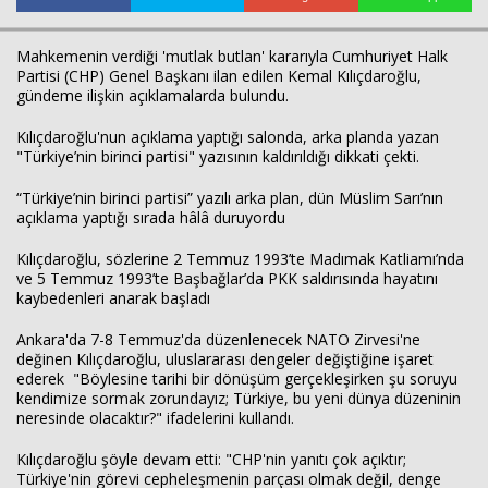
Mahkemenin verdiği 'mutlak butlan' kararıyla Cumhuriyet Halk
Partisi (CHP) Genel Başkanı ilan edilen Kemal Kılıçdaroğlu,
gündeme ilişkin açıklamalarda bulundu.
Kılıçdaroğlu'nun açıklama yaptığı salonda, arka planda yazan
"Türkiye’nin birinci partisi" yazısının kaldırıldığı dikkati çekti.
“Türkiye’nin birinci partisi” yazılı arka plan, dün Müslim Sarı’nın
açıklama yaptığı sırada hâlâ duruyordu
Kılıçdaroğlu, sözlerine 2 Temmuz 1993’te Madımak Katliamı’nda
ve 5 Temmuz 1993’te Başbağlar’da PKK saldırısında hayatını
kaybedenleri anarak başladı
Ankara'da 7-8 Temmuz'da düzenlenecek NATO Zirvesi'ne
değinen Kılıçdaroğlu, uluslararası dengeler değiştiğine işaret
ederek "Böylesine tarihi bir dönüşüm gerçekleşirken şu soruyu
kendimize sormak zorundayız; Türkiye, bu yeni dünya düzeninin
neresinde olacaktır?" ifadelerini kullandı.
Kılıçdaroğlu şöyle devam etti: "CHP'nin yanıtı çok açıktır;
Türkiye'nin görevi cepheleşmenin parçası olmak değil, denge