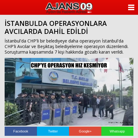
ANASAYFA
İSTANBULDA OPERASYONLARA
KATEGORİLER
AVCILARDA DAHİL EDİLDİ
YAZARLAR
İstanbul'da CHP'li bir belediyeye daha operasyon İstanbul'da
CHP'li Avcılar ve Beşiktaş belediyelerine operasyon düzenlendi.
Soruşturma kapsamında 7 kişi hakkında gözaltı kararı verildi.
ANKETLER
FOTO GALERİ
VİDEO GALERİ
KÜNYE
İLETİŞİM
Facebook
Twitter
Google+
Whatsapp