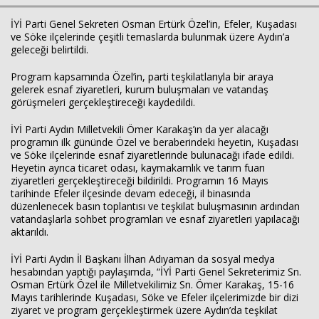
İYİ Parti Genel Sekreteri Osman Ertürk Özel’in, Efeler, Kuşadası
ve Söke ilçelerinde çeşitli temaslarda bulunmak üzere Aydın’a
geleceği belirtildi.
Program kapsamında Özel’in, parti teşkilatlarıyla bir araya
gelerek esnaf ziyaretleri, kurum buluşmaları ve vatandaş
görüşmeleri gerçekleştireceği kaydedildi.
İYİ Parti Aydın Milletvekili Ömer Karakaş’ın da yer alacağı
programın ilk gününde Özel ve beraberindeki heyetin, Kuşadası
ve Söke ilçelerinde esnaf ziyaretlerinde bulunacağı ifade edildi.
Heyetin ayrıca ticaret odası, kaymakamlık ve tarım fuarı
ziyaretleri gerçekleştireceği bildirildi. Programın 16 Mayıs
tarihinde Efeler ilçesinde devam edeceği, il binasında
düzenlenecek basın toplantısı ve teşkilat buluşmasının ardından
vatandaşlarla sohbet programları ve esnaf ziyaretleri yapılacağı
aktarıldı.
İYİ Parti Aydın İl Başkanı İlhan Adıyaman da sosyal medya
hesabından yaptığı paylaşımda, “İYİ Parti Genel Sekreterimiz Sn.
Osman Ertürk Özel ile Milletvekilimiz Sn. Ömer Karakaş, 15-16
Mayıs tarihlerinde Kuşadası, Söke ve Efeler ilçelerimizde bir dizi
ziyaret ve program gerçekleştirmek üzere Aydın’da teşkilat