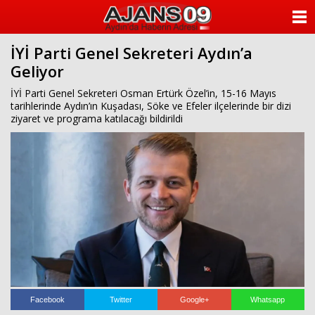
ANASAYFA
İYİ Parti Genel Sekreteri Aydın’a
KATEGORİLER
Geliyor
YAZARLAR
İYİ Parti Genel Sekreteri Osman Ertürk Özel’in, 15-16 Mayıs
tarihlerinde Aydın’ın Kuşadası, Söke ve Efeler ilçelerinde bir dizi
ziyaret ve programa katılacağı bildirildi
ANKETLER
FOTO GALERİ
VİDEO GALERİ
KÜNYE
İLETİŞİM
Facebook
Twitter
Google+
Whatsapp