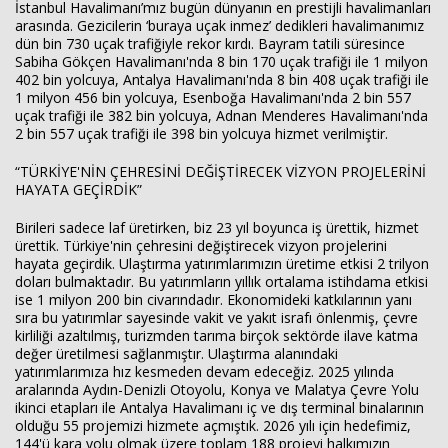
İstanbul Havalimanı’mız bugün dünyanın en prestijli havalimanları
arasında. Gezicilerin ‘buraya uçak inmez’ dedikleri havalimanımız
dün bin 730 uçak trafiğiyle rekor kırdı. Bayram tatili süresince
Sabiha Gökçen Havalimanı'nda 8 bin 170 uçak trafiği ile 1 milyon
402 bin yolcuya, Antalya Havalimanı'nda 8 bin 408 uçak trafiği ile
1 milyon 456 bin yolcuya, Esenboğa Havalimanı'nda 2 bin 557
uçak trafiği ile 382 bin yolcuya, Adnan Menderes Havalimanı'nda
2 bin 557 uçak trafiği ile 398 bin yolcuya hizmet verilmiştir.
“TÜRKİYE'NİN ÇEHRESİNİ DEĞİŞTİRECEK VİZYON PROJELERİNİ
HAYATA GEÇİRDİK”
Birileri sadece laf üretirken, biz 23 yıl boyunca iş ürettik, hizmet
ürettik. Türkiye'nin çehresini değiştirecek vizyon projelerini
hayata geçirdik. Ulaştırma yatırımlarımızın üretime etkisi 2 trilyon
doları bulmaktadır. Bu yatırımların yıllık ortalama istihdama etkisi
ise 1 milyon 200 bin civarındadır. Ekonomideki katkılarının yanı
sıra bu yatırımlar sayesinde vakit ve yakıt israfı önlenmiş, çevre
kirliliği azaltılmış, turizmden tarıma birçok sektörde ilave katma
değer üretilmesi sağlanmıştır. Ulaştırma alanındaki
yatırımlarımıza hız kesmeden devam edeceğiz. 2025 yılında
aralarında Aydın-Denizli Otoyolu, Konya ve Malatya Çevre Yolu
ikinci etapları ile Antalya Havalimanı iç ve dış terminal binalarının
olduğu 55 projemizi hizmete açmıştık. 2026 yılı için hedefimiz,
144'ü kara yolu olmak üzere toplam 188 projeyi halkımızın