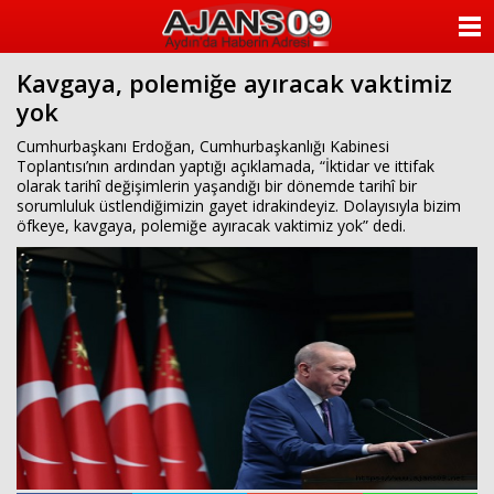
ANASAYFA
Kavgaya, polemiğe ayıracak vaktimiz
KATEGORİLER
yok
YAZARLAR
Cumhurbaşkanı Erdoğan, Cumhurbaşkanlığı Kabinesi
Toplantısı’nın ardından yaptığı açıklamada, “İktidar ve ittifak
olarak tarihî değişimlerin yaşandığı bir dönemde tarihî bir
ANKETLER
sorumluluk üstlendiğimizin gayet idrakindeyiz. Dolayısıyla bizim
öfkeye, kavgaya, polemiğe ayıracak vaktimiz yok” dedi.
FOTO GALERİ
VİDEO GALERİ
KÜNYE
İLETİŞİM