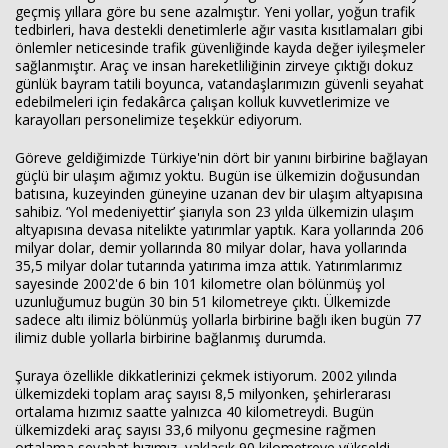
geçmiş yıllara göre bu sene azalmıştır. Yeni yollar, yoğun trafik
tedbirleri, hava destekli denetimlerle ağır vasıta kısıtlamaları gibi
önlemler neticesinde trafik güvenliğinde kayda değer iyileşmeler
sağlanmıştır. Araç ve insan hareketliliğinin zirveye çıktığı dokuz
günlük bayram tatili boyunca, vatandaşlarımızın güvenli seyahat
edebilmeleri için fedakârca çalışan kolluk kuvvetlerimize ve
karayolları personelimize teşekkür ediyorum.
Göreve geldiğimizde Türkiye'nin dört bir yanını birbirine bağlayan
güçlü bir ulaşım ağımız yoktu. Bugün ise ülkemizin doğusundan
batısına, kuzeyinden güneyine uzanan dev bir ulaşım altyapısına
sahibiz. ‘Yol medeniyettir’ şiarıyla son 23 yılda ülkemizin ulaşım
altyapısına devasa nitelikte yatırımlar yaptık. Kara yollarında 206
milyar dolar, demir yollarında 80 milyar dolar, hava yollarında
35,5 milyar dolar tutarında yatırıma imza attık. Yatırımlarımız
sayesinde 2002'de 6 bin 101 kilometre olan bölünmüş yol
uzunluğumuz bugün 30 bin 51 kilometreye çıktı. Ülkemizde
sadece altı ilimiz bölünmüş yollarla birbirine bağlı iken bugün 77
ilimiz duble yollarla birbirine bağlanmış durumda.
Şuraya özellikle dikkatlerinizi çekmek istiyorum. 2002 yılında
ülkemizdeki toplam araç sayısı 8,5 milyonken, şehirlerarası
ortalama hızımız saatte yalnızca 40 kilometreydi. Bugün
ülkemizdeki araç sayısı 33,6 milyonu geçmesine rağmen
ortalama seyahat hızımız, yaklaşık 90 kilometreye yükseldi.