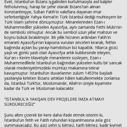
Evet, İstanbul'un Bizans işgalinden kurtulmasıyla asıl kalpler
fetholunmuş, harap bir şehir olarak Bizans'tan alınan
Konstantiniyye, Sultan Fatih'in vakıflara dayanan imar
seferberliğiyle Yahya Kemal'in Türk İstanbul dediği muhteşem bir
Türk İslam şehrine dönüşmüştür. Minarelerinden Ezan-ı
Muhammedîler yükselen Ayasofya, aynı zamanda Fethi Mübi'nin
de sembolü olmuştur. Ancak bu sembol uzun yıllar mahzun ve
boynu bükük bırakılmıştır. 86 yıllık hicranın ardından Fatih'in
emaneti Ayasofya'nın kapısına vurulan zincirleri kırarak, fethin
bağrında açılan bu yarayı hamdolsun biz kapattık. Yıllarca gözü
yaşlı ve gönlü yaslı olan Ayasofya artık kubbesinde inleyen,
Kur'an-ı Kerim tilavetiyle minarelerini süsleyen, Ezan-ı
Muhammedîlerle İstanbul'un bağrından yükselen kutlu bir sancak
olarak medeniyetimizdeki mümtaz makamına tekrar
kavuşmuştur. İstanbul’un duvarlarının zulüm 1453'te başladı
yazılarıyla kirleten Bizans artıkları hâlen kabullenmekte zorlansa
da, İstanbul Türk’tür, Müslümandır, Allah'ın izniyle kıyamete
kadar da Türk ve Müslüman kalacaktır.
“İSTANBUL'A YAKIŞAN DEV PROJELERE İMZA ATMAYI
SÜRDÜRECEĞİZ”
Şunu altını çizerek bir kere daha ifade etmek isterim ki,
İstanbul'un fetih ve Fatih ruhundan koparılmasına asla göz
yummayacağız. Bu aziz şehri iş bilmez, tarih bilmez, kadir kıymet