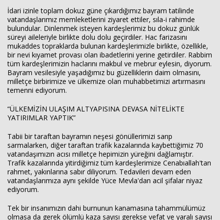
İdari izinle toplam dokuz güne çıkardığımız bayram tatilinde
vatandaşlarımız memleketlerini ziyaret ettiler, sıla-i rahimde
bulundular. Dinlenmek isteyen kardeşlerimiz bu dokuz günlük
süreyi aileleriyle birlikte dolu dolu geçirdiler. Hac farizasını
mukaddes topraklarda bulunan kardeşlerimizle birlikte, özellikle,
bir nevi kıyamet provası olan ibadetlerini yerine getirdiler. Rabbim
tüm kardeşlerimizin haclarını makbul ve mebrur eylesin, diyorum.
Bayram vesilesiyle yaşadığımız bu güzelliklerin daim olmasını,
milletçe birbirimize ve ülkemize olan muhabbetimizi artırmasını
temenni ediyorum.
“ÜLKEMİZİN ULAŞIM ALTYAPISINA DEVASA NİTELİKTE
YATIRIMLAR YAPTIK”
Haberin Doğru Adresi.
Tabii bir taraftan bayramın neşesi gönüllerimizi sarıp
sarmalarken, diğer taraftan trafik kazalarında kaybettiğimiz 70
vatandaşımızın acısı milletçe hepimizin yüreğini dağlamıştır.
Trafik kazalarında yitirdiğimiz tüm kardeşlerimize Cenabıallah'tan
rahmet, yakınlarına sabır diliyorum. Tedavileri devam eden
vatandaşlarımıza aynı şekilde Yüce Mevla'dan acil şifalar niyaz
ediyorum.
Tek bir insanımızın dahi burnunun kanamasına tahammülümüz
olmasa da gerek ölümlü kaza sayısı gerekse vefat ve yaralı sayısı