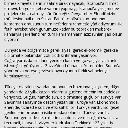
bilmez kifayetsizlerin insafına bırakmayacak, İstanbul'a hizmet
etmeyi, bu güzel şehre yatırım yapmayı, İstanbul'a yakışan dev
projelere imza atmayı sürdüreceğiz. Peygamber Efendi’mizin
müjdesine nail olan Sultan Fatih'i, o büyük kumandanın
kahraman ordusunun tüm neferlerini rahmetle yâd ediyorum. İlk
fetih hareketinden günümüze kadar bu toprakları mübarek
kanlarıyla şereflendiren tüm kahramanların aziz ruhları şad olsun
diyorum.
Dünyada ve bölgemizde gerek siyasi gerek ekonomik gerekse
diplomatik bakımdan çok ciddi kırılmalar yaşanıyor.
Coğrafyamızda sınırların yeniden kanla ve gözyaşıyla çizilmek
istendiğini görüyoruz. Gazze'den Lübnan'a, Yemen'den Sudan'a
yönümüzü nereye çevirsek aynı oyunun farklı sahneleriyle
karşılaşıyoruz.
Türkiye olarak bir yandan bu oyunları bozmaya çalışırken, diğer
yandan da 23 yıllık kazanımlarımızı güçlendirmenin mücadelesini
veriyoruz. Bugün, hamdolsun, diplomaside güçlü bir Türkiye var.
Savunma sanayiinde destan yazan bir Türkiye var. Ekonomide,
enerjide, ticarette söz ve etki sahibi bir Türkiye vardır. Bölgesel
gerilimlerin ortasında istikrar adası olan bir Türkiye vardır.
Bunların gerisinde de, milletimizin duası ve desteğinin yanı sıra
tecrübeli, dirayetli, vizyoner kadroların Türkiye'de 23 yıldır iş
başında olması vardır. Bunun kıymetini sınırlarımızın hemen