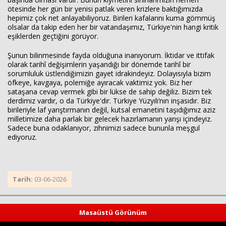
ötesinde her gün bir yenisi patlak veren krizlere baktığımızda
hepimiz çok net anlayabiliyoruz. Birileri kafalarını kuma gömmüş
olsalar da takip eden her bir vatandaşımız, Türkiye'nin hangi kritik
eşiklerden geçtiğini görüyor.
Şunun bilinmesinde fayda olduğuna inanıyorum. İktidar ve ittifak
olarak tarihî değişimlerin yaşandığı bir dönemde tarihî bir
sorumluluk üstlendiğimizin gayet idrakindeyiz. Dolayısıyla bizim
öfkeye, kavgaya, polemiğe ayıracak vaktimiz yok. Biz her
sataşana cevap vermek gibi bir lükse de sahip değiliz. Bizim tek
derdimiz vardır, o da Türkiye'dir. Türkiye Yüzyılı’nın inşasıdır. Biz
birileriyle laf yarıştırmanın değil, kutsal emanetini taşıdığımız aziz
milletimize daha parlak bir gelecek hazırlamanın yarışı içindeyiz.
Sadece buna odaklanıyor, zihnimizi sadece bununla meşgul
ediyoruz.
Tarih:
03-06-2026
Masaüstü Görünüm