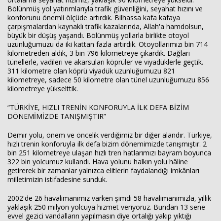
Bölünmüş yol yatırımlarıyla trafik güvenliğini, seyahat hızını ve
konforunu önemli ölçüde artırdık. Bilhassa kafa kafaya
çarpışmalardan kaynaklı trafik kazalarında, Allah'a hamdolsun,
büyük bir düşüş yaşandı. Bölünmüş yollarla birlikte otoyol
uzunluğumuzu da iki kattan fazla artırdık. Otoyollarımızı bin 714
kilometreden aldık, 3 bin 796 kilometreye çıkardık. Dağları
tünellerle, vadileri ve akarsuları köprüler ve viyadüklerle geçtik.
311 kilometre olan köprü viyadük uzunluğumuzu 821
kilometreye, sadece 50 kilometre olan tünel uzunluğumuzu 856
kilometreye yükselttik.
“TÜRKİYE, HIZLI TRENİN KONFORUYLA İLK DEFA BİZİM
DÖNEMİMİZDE TANIŞMIŞTIR”
Demir yolu, önem ve öncelik verdiğimiz bir diğer alandır. Türkiye,
hızlı trenin konforuyla ilk defa bizim dönemimizde tanışmıştır. 2
bin 251 kilometreye ulaşan hızlı tren hatlarımızı bayram boyunca
322 bin yolcumuz kullandı. Hava yolunu halkın yolu hâline
getirerek bir zamanlar yalnızca elitlerin faydalandığı imkânları
milletimizin istifadesine sunduk.
2002'de 26 havalimanımız varken şimdi 58 havalimanımızla, yıllık
yaklaşık 250 milyon yolcuya hizmet veriyoruz. Bundan 13 sene
evvel gezici vandalların yapılmasın diye ortalığı yakıp yıktığı