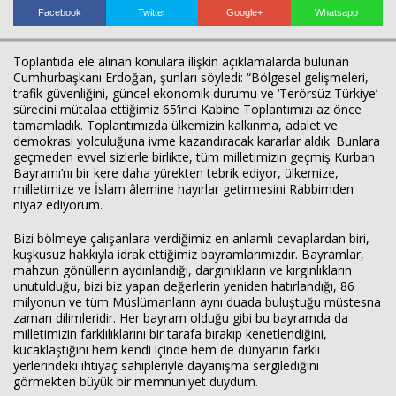
Facebook
Twitter
Google+
Whatsapp
Toplantıda ele alınan konulara ilişkin açıklamalarda bulunan
Cumhurbaşkanı Erdoğan, şunları söyledi: “Bölgesel gelişmeleri,
trafik güvenliğini, güncel ekonomik durumu ve ‘Terörsüz Türkiye’
sürecini mütalaa ettiğimiz 65’inci Kabine Toplantımızı az önce
tamamladık. Toplantımızda ülkemizin kalkınma, adalet ve
demokrasi yolculuğuna ivme kazandıracak kararlar aldık. Bunlara
geçmeden evvel sizlerle birlikte, tüm milletimizin geçmiş Kurban
Bayramı’nı bir kere daha yürekten tebrik ediyor, ülkemize,
milletimize ve İslam âlemine hayırlar getirmesini Rabbimden
niyaz ediyorum.
Bizi bölmeye çalışanlara verdiğimiz en anlamlı cevaplardan biri,
kuşkusuz hakkıyla idrak ettiğimiz bayramlarımızdır. Bayramlar,
mahzun gönüllerin aydınlandığı, dargınlıkların ve kırgınlıkların
unutulduğu, bizi biz yapan değerlerin yeniden hatırlandığı, 86
milyonun ve tüm Müslümanların aynı duada buluştuğu müstesna
zaman dilimleridir. Her bayram olduğu gibi bu bayramda da
milletimizin farklılıklarını bir tarafa bırakıp kenetlendiğini,
kucaklaştığını hem kendi içinde hem de dünyanın farklı
yerlerindeki ihtiyaç sahipleriyle dayanışma sergilediğini
görmekten büyük bir memnuniyet duydum.