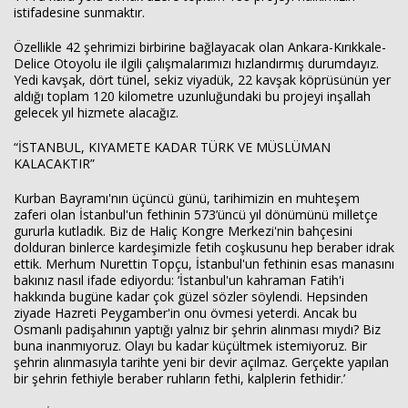
istifadesine sunmaktır.
Özellikle 42 şehrimizi birbirine bağlayacak olan Ankara-Kırıkkale-
Delice Otoyolu ile ilgili çalışmalarımızı hızlandırmış durumdayız.
Yedi kavşak, dört tünel, sekiz viyadük, 22 kavşak köprüsünün yer
aldığı toplam 120 kilometre uzunluğundaki bu projeyi inşallah
gelecek yıl hizmete alacağız.
“İSTANBUL, KIYAMETE KADAR TÜRK VE MÜSLÜMAN
KALACAKTIR”
Kurban Bayramı'nın üçüncü günü, tarihimizin en muhteşem
zaferi olan İstanbul'un fethinin 573’üncü yıl dönümünü milletçe
gururla kutladık. Biz de Haliç Kongre Merkezi'nin bahçesini
dolduran binlerce kardeşimizle fetih coşkusunu hep beraber idrak
ettik. Merhum Nurettin Topçu, İstanbul'un fethinin esas manasını
bakınız nasıl ifade ediyordu: ‘İstanbul'un kahraman Fatih'i
hakkında bugüne kadar çok güzel sözler söylendi. Hepsinden
ziyade Hazreti Peygamber'in onu övmesi yeterdi. Ancak bu
Osmanlı padişahının yaptığı yalnız bir şehrin alınması mıydı? Biz
buna inanmıyoruz. Olayı bu kadar küçültmek istemiyoruz. Bir
şehrin alınmasıyla tarihte yeni bir devir açılmaz. Gerçekte yapılan
bir şehrin fethiyle beraber ruhların fethi, kalplerin fethidir.’