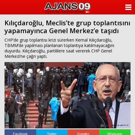
ANASAYFA
Kılıçdaroğlu, Meclis’te grup toplantısını
KATEGORİLER
yapamayınca Genel Merkez’e taşıdı
YAZARLAR
CHP’de grup toplantısı krizi sürerken Kemal Kılıçdaroğlu,
TBMM’de yapılması planlanan toplantıya katılmayacağını
duyurdu. Kılıçdaroğlu, partililere saat vererek CHP Genel
ANKETLER
Merkezi’ne çağrı yaptı.
FOTO GALERİ
VİDEO GALERİ
KÜNYE
İLETİŞİM
Facebook
Twitter
Google+
Whatsapp