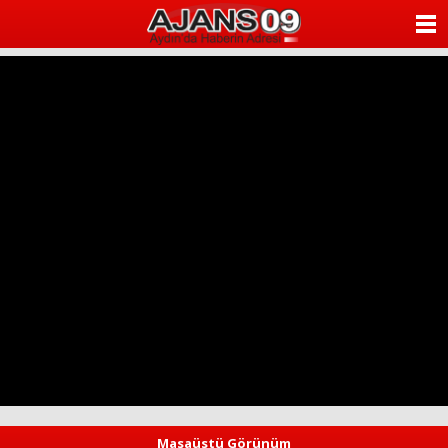
ANASAYFA
KATEGORİLER
YAZARLAR
ANKETLER
FOTO GALERİ
VİDEO GALERİ
KÜNYE
İLETİŞİM
Masaüstü Görünüm