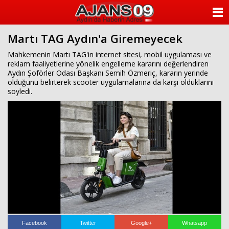
ANASAYFA
Martı TAG Aydın'a Giremeyecek
KATEGORİLER
Mahkemenin Martı TAG'in internet sitesi, mobil uygulaması ve
reklam faaliyetlerine yönelik engelleme kararını değerlendiren
YAZARLAR
Aydın Şoförler Odası Başkanı Semih Özmeriç, kararın yerinde
olduğunu belirterek scooter uygulamalarına da karşı olduklarını
ANKETLER
söyledi.
FOTO GALERİ
VİDEO GALERİ
KÜNYE
İLETİŞİM
Facebook
Twitter
Google+
Whatsapp