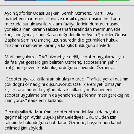
Aydın Şoförler Odası Başkanı Semih Özmeriç, Martı TAG
hizmetlerinin internet sitesi ve mobil uygulamasının her türlü
mecrada sunulması ile reklam faaliyetlerinin durdurulmasına
yönelik alınan kararın taksici esnafı tarafından memnuniyetle
karşılandığını açıkladı. Kararı değerlendiren Aydın Şoförler Odası
Başkanı Semih Özmeriç, uzun süredir dile getirdikleri hukuki
itirazların mahkeme kararıyla karşılık bulduğunu söyledi.
Martı'nın yalnızca TAG hizmetiyle değil, scooter uygulamasıyla
da faaliyet gösterdiğini belirten Özmeriç, scooterların şehir
trafiğinde güvenlik riski oluşturduğunu savundu. Özmeriç,
"Scooter ayakta kullanılan bir ulaşım aracı. Trafikte yer almasının
çok doğru olmadığını düşünüyoruz. Özellikle ehliyeti olmayan
kişiler tarafından da yoğun olarak kullanılıyor. Bu nedenle
scooter uygulamalarının da yeniden değerlendirilmesi gerektiğine
inanıyoruz." ifadelerini kullandı.
Geçmiş yıllarda Martı'nın scooter hizmetini Aydın'da hayata
geçirmek için Aydın Büyükşehir Belediyesi UKOME'den izin
talebinde bulunduğunu hatırlatan Özmeriç, başvurunun kabul
edilmediğini söyledi.