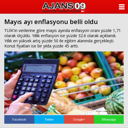
ANASAYFA
Mayıs ayı enflasyonu belli oldu
KATEGORİLER
TÜİK'in verilerine göre mayıs ayında enflasyon oranı yüzde 1,71
olarak ölçüldü. Yıllık enflasyon ise yüzde 32.6 olarak açıklandı.
YAZARLAR
Yıllık en yüksek artış yüzde 50 ile eğitim alanında gerçekleşti.
Konut fiyatları ise bir yılda yüzde 45 arttı.
ANKETLER
FOTO GALERİ
VİDEO GALERİ
KÜNYE
İLETİŞİM
Facebook
Twitter
Google+
Whatsapp