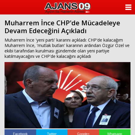
ANASAYFA
Muharrem İnce CHP'de Mücadeleye
KATEGORİLER
Devam Edeceğini Açıkladı
YAZARLAR
Muharrem İnce 'yeni parti' kararını açıkladı: CHP'de kalacağım
Muharrem İnce, 'mutlak butlan' kararının ardından Özgür Özel ve
ekibi tarafından kurulması gündemde olan yeni partiye
ANKETLER
katılmayacağını ve CHP'de kalacağını açıkladı
FOTO GALERİ
VİDEO GALERİ
KÜNYE
İLETİŞİM
Facebook
Twitter
Google+
Whatsapp