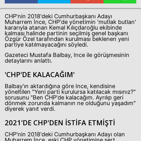
CHP'nin 2018'deki Cumhurbaşkanı Adayı
Muharrem İnce, CHP'de yönetimin 'mutlak butlan'
kararıyla atanan Kemal Kılıçdaroğlu ekibinde
kalması halinde partinin seçilmiş genel başkanı
Özgür Özel tarafından kurulması beklenen yeni
partiye katılmayacağını söyledi.
Gazeteci Mustafa Balbay, İnce ile görüşmesinin
detaylarını anlattı.
'CHP'DE KALACAĞIM'
Balbay'ın aktardığına göre İnce, kendisine
yöneltilen "Yeni parti kurulursa katılacak mısınız?"
sorusunu "Ben CHP'de kalacağım. Ayrılıp geri
dönmek zorunda kalmanın ne olduğunu yaşadım"
diyerek yanıt verdi.
2021'DE CHP'DEN İSTİFA ETMİŞTİ
CHP'nin 2018'deki Cumhurbaşkanı Adayı olan
Muharrem İnce, eski CHP yönetimine sert