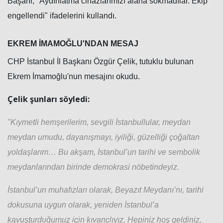
Başarır, "Aydınlatma cihazlarımızı alana sokmadılar. Ekip
engellendi" ifadelerini kullandı.
EKREM İMAMOĞLU'NDAN MESAJ
CHP İstanbul İl Başkanı Özgür Çelik, tutuklu bulunan
Ekrem İmamoğlu'nun mesajını okudu.
Çelik şunları söyledi:
"Kıymetli hemşerilerim, sevgili İstanbullular, meydan
meydan umudu, dayanışmayı, iyiliği, güzelliği çoğaltan
yoldaşlarım… Bu akşam, İstanbul’un tarihi ve sembolik
meydanlarından birinde demokrasi nöbetindeyiz.
İstanbul’un muhafızları olarak, Beyazıt Meydanı’nı, tarihi
dokusuna uygun olarak, yeniden İstanbul’a
kavuşturduğumuz için kıvançlıyız. Hepiniz hoş geldiniz,