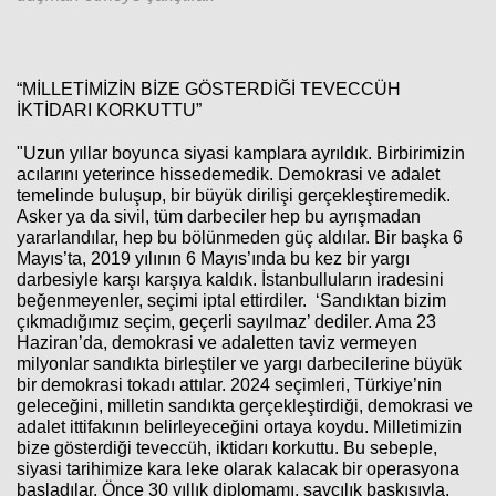
“MİLLETİMİZİN BİZE GÖSTERDİĞİ TEVECCÜH
İKTİDARI KORKUTTU”
"Uzun yıllar boyunca siyasi kamplara ayrıldık. Birbirimizin
acılarını yeterince hissedemedik. Demokrasi ve adalet
temelinde buluşup, bir büyük dirilişi gerçekleştiremedik.
Asker ya da sivil, tüm darbeciler hep bu ayrışmadan
yararlandılar, hep bu bölünmeden güç aldılar. Bir başka 6
Mayıs’ta, 2019 yılının 6 Mayıs’ında bu kez bir yargı
darbesiyle karşı karşıya kaldık. İstanbulluların iradesini
beğenmeyenler, seçimi iptal ettirdiler. ‘Sandıktan bizim
çıkmadığımız seçim, geçerli sayılmaz’ dediler. Ama 23
Haziran’da, demokrasi ve adaletten taviz vermeyen
milyonlar sandıkta birleştiler ve yargı darbecilerine büyük
bir demokrasi tokadı attılar. 2024 seçimleri, Türkiye’nin
geleceğini, milletin sandıkta gerçekleştirdiği, demokrasi ve
adalet ittifakının belirleyeceğini ortaya koydu. Milletimizin
bize gösterdiği teveccüh, iktidarı korkuttu. Bu sebeple,
siyasi tarihimize kara leke olarak kalacak bir operasyona
başladılar. Önce 30 yıllık diplomamı, savcılık baskısıyla,