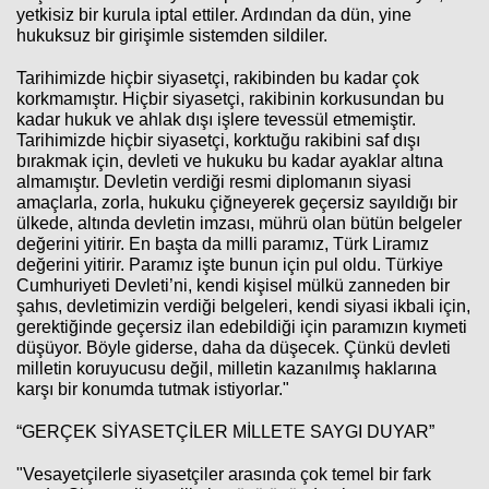
yetkisiz bir kurula iptal ettiler. Ardından da dün, yine
hukuksuz bir girişimle sistemden sildiler.
Tarihimizde hiçbir siyasetçi, rakibinden bu kadar çok
korkmamıştır. Hiçbir siyasetçi, rakibinin korkusundan bu
kadar hukuk ve ahlak dışı işlere tevessül etmemiştir.
Tarihimizde hiçbir siyasetçi, korktuğu rakibini saf dışı
bırakmak için, devleti ve hukuku bu kadar ayaklar altına
almamıştır. Devletin verdiği resmi diplomanın siyasi
amaçlarla, zorla, hukuku çiğneyerek geçersiz sayıldığı bir
ülkede, altında devletin imzası, mührü olan bütün belgeler
değerini yitirir. En başta da milli paramız, Türk Liramız
değerini yitirir. Paramız işte bunun için pul oldu. Türkiye
Cumhuriyeti Devleti’ni, kendi kişisel mülkü zanneden bir
şahıs, devletimizin verdiği belgeleri, kendi siyasi ikbali için,
gerektiğinde geçersiz ilan edebildiği için paramızın kıymeti
düşüyor. Böyle giderse, daha da düşecek. Çünkü devleti
milletin koruyucusu değil, milletin kazanılmış haklarına
karşı bir konumda tutmak istiyorlar."
“GERÇEK SİYASETÇİLER MİLLETE SAYGI DUYAR”
"Vesayetçilerle siyasetçiler arasında çok temel bir fark