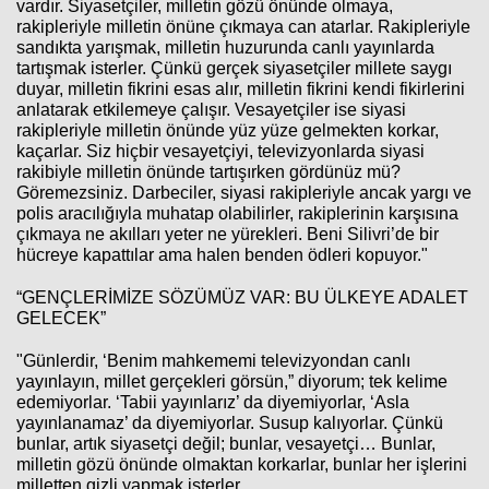
vardır. Siyasetçiler, milletin gözü önünde olmaya,
rakipleriyle milletin önüne çıkmaya can atarlar. Rakipleriyle
sandıkta yarışmak, milletin huzurunda canlı yayınlarda
tartışmak isterler. Çünkü gerçek siyasetçiler millete saygı
duyar, milletin fikrini esas alır, milletin fikrini kendi fikirlerini
anlatarak etkilemeye çalışır. Vesayetçiler ise siyasi
rakipleriyle milletin önünde yüz yüze gelmekten korkar,
kaçarlar. Siz hiçbir vesayetçiyi, televizyonlarda siyasi
rakibiyle milletin önünde tartışırken gördünüz mü?
Göremezsiniz. Darbeciler, siyasi rakipleriyle ancak yargı ve
polis aracılığıyla muhatap olabilirler, rakiplerinin karşısına
çıkmaya ne akılları yeter ne yürekleri. Beni Silivri’de bir
hücreye kapattılar ama halen benden ödleri kopuyor."
“GENÇLERİMİZE SÖZÜMÜZ VAR: BU ÜLKEYE ADALET
GELECEK”
"Günlerdir, ‘Benim mahkememi televizyondan canlı
yayınlayın, millet gerçekleri görsün,” diyorum; tek kelime
edemiyorlar. ‘Tabii yayınlarız’ da diyemiyorlar, ‘Asla
yayınlanamaz’ da diyemiyorlar. Susup kalıyorlar. Çünkü
bunlar, artık siyasetçi değil; bunlar, vesayetçi… Bunlar,
milletin gözü önünde olmaktan korkarlar, bunlar her işlerini
milletten gizli yapmak isterler.