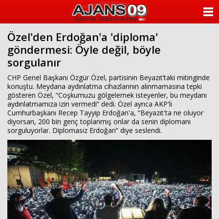
ANASAYFA
Özel'den Erdoğan'a 'diploma'
KATEGORİLER
göndermesi: Öyle değil, böyle
sorgulanır
YAZARLAR
CHP Genel Başkanı Özgür Özel, partisinin Beyazıt’taki mitinginde
ANKETLER
konuştu. Meydana aydınlatma cihazlarının alınmamasına tepki
gösteren Özel, “Coşkumuzu gölgelemek isteyenler, bu meydanı
aydınlatmamıza izin vermedi” dedi. Özel ayrıca AKP'li
FOTO GALERİ
Cumhurbaşkanı Recep Tayyip Erdoğan'a, “Beyazıt'ta ne oluyor
diyorsan, 200 bin genç toplanmış onlar da senin diplomanı
sorguluyorlar. Diplomasız Erdoğan” diye seslendi.
VİDEO GALERİ
KÜNYE
İLETİŞİM