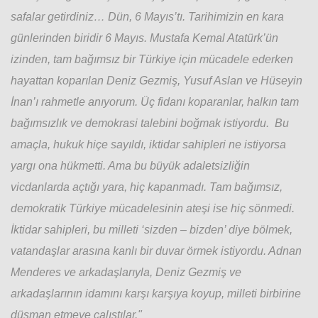
safalar getirdiniz… Dün, 6 Mayıs’tı. Tarihimizin en kara
günlerinden biridir 6 Mayıs. Mustafa Kemal Atatürk’ün
izinden, tam bağımsız bir Türkiye için mücadele ederken
hayattan koparılan Deniz Gezmiş, Yusuf Aslan ve Hüseyin
İnan’ı rahmetle anıyorum. Üç fidanı koparanlar, halkın tam
bağımsızlık ve demokrasi talebini boğmak istiyordu. Bu
amaçla, hukuk hiçe sayıldı, iktidar sahipleri ne istiyorsa
yargı ona hükmetti. Ama bu büyük adaletsizliğin
vicdanlarda açtığı yara, hiç kapanmadı. Tam bağımsız,
demokratik Türkiye mücadelesinin ateşi ise hiç sönmedi.
İktidar sahipleri, bu milleti ‘sizden – bizden’ diye bölmek,
vatandaşlar arasına kanlı bir duvar örmek istiyordu. Adnan
Menderes ve arkadaşlarıyla, Deniz Gezmiş ve
arkadaşlarının idamını karşı karşıya koyup, milleti birbirine
düşman etmeye çalıştılar."