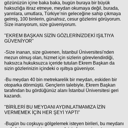
gözünüzün içine baka baka, bugün buraya bir büyük
haksızlığa itiraz etmeye, meydan okumaya değil, burada,
yarınlara, umutlara, Türkiye’nin geleceğine sahip çıkmaya
gelmiş, 100 binlerin, günahsız, cesur gözlerini görüyorum.
Size inanıyorum, size güveniyorum.
"EKREM BAŞKAN SİZİN GÖZLERİNİZDEKİ IŞILTIYA
GÜVENİYOR"
-Size inanan, size güvenen, İstanbul Üniversitesi'nden
mezun olmuş olan, hizmet için sizlerin görevlendirdiği,
haksızca hukuksuzca içeride tutulan Ekrem Başkan da
sizin gözlerinizin içindeki o ışıltıya güveniyor.
-Bu meydan 40 bin metrekarelik bir meydan, eskiden bir
otoparka dönmüştü. Gençlerin talebiyle, Ekrem Başkan
tarafından bu gördüğünüz alanı İstanbul Üniversitesi geri
kazandı.
"BİRİLERİ BU MEYDANI AYDINLATMAMIZA İZİN
VERMEMEK İÇİN HER ŞEYİ YAPTI"
-Bugün bu coşkuyu gölgelemek isteyen birileri, bu meydanı