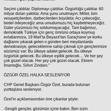
Seçimi çaldılar. Diplomayı çaldılar. Özgürlüğü çaldılar. 60
milyar doları yaktılar. Ama şunu unutmayın: Millet, tüm
vesayetçilerden, darbecilerden büyüktür. Acı çekeceğiz,
bedel ödeyeceğiz ama umudumuzu hiç kaybetmeyeceğiz.
Güler yüzümüzü hiç soldurmayacağız. Tam bağımsız,
demokratik Türkiye için genç ömrünü ortaya koymuş
evlatlarımıza, 19 Mart’ta Beyazıt’tan Saraçhane’ye korku
dağlarını yıkarak gelen o günden beri meydanlarda
demokrasiye, geleceklerine sahip çıkmak için gençlerimize
sözümüz var: Bu ülkeye adalet gelecek. Bu ülkeye
özgürlük gelecek. Bu ülkeye eşitlik gelecek… Ve her şey
çok güzel olacak. Her şey çok güzel olacak. Ekrem
İmamoğlu. Silivri Zindanı.”
ÖZGÜR ÖZEL HALKA SESLENİYOR
CHP Genel Başkanı Özgür Özel, burada bulunan
yurttaşlara sesleniyor.
Özel'in açıklamasından öne çıkanlar şöyle:
-Sevgili gençler, gözümün içine bakın. Ben sizin