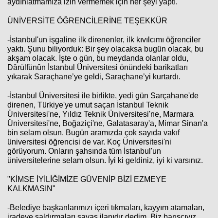
aydınlatmamıza izin vermemek için her şeyi yaptı.
ÜNİVERSİTE ÖĞRENCİLERİNE TEŞEKKÜR
-İstanbul'un işgaline ilk direnenler, ilk kıvılcımı öğrenciler
yaktı. Şunu biliyorduk: Bir şey olacaksa bugün olacak, bu
akşam olacak. İşte o gün, bu meydanda olanlar oldu,
Dârülfünûn İstanbul Üniversitesi önündeki barikatları
yıkarak Saraçhane’ye geldi, Saraçhane’yi kurtardı.
-İstanbul Üniversitesi ile birlikte, yedi gün Sarçahane'de
direnen, Türkiye'ye umut saçan İstanbul Teknik
Üniversitesi'ne, Yıldız Teknik Üniversitesi'ne, Marmara
Üniversitesi'ne, Boğaziçi'ne, Galatasaray'a, Mimar Sinan'a
bin selam olsun. Bugün aramızda çok sayıda vakıf
üniversitesi öğrencisi de var. Koç Üniversitesi'ni
görüyorum. Onların şahsında tüm İstanbul'un
üniversitelerine selam olsun. İyi ki geldiniz, iyi ki varsınız.
"KİMSE İYİLİĞİMİZE GÜVENİP BİZİ EZMEYE
KALKMASIN"
-Belediye başkanlarımızı içeri tıkmaları, kayyım atamaları,
iradeye saldırmaları savaş ilanıdır dedim. Biz barışçıyız.