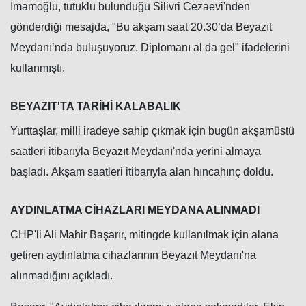
İmamoğlu, tutuklu bulunduğu Silivri Cezaevi'nden
gönderdiği mesajda, "Bu akşam saat 20.30’da Beyazıt
Meydanı’nda buluşuyoruz. Diplomanı al da gel" ifadelerini
kullanmıştı.
BEYAZIT'TA TARİHİ KALABALIK
Yurttaşlar, milli iradeye sahip çıkmak için bugün akşamüstü
saatleri itibarıyla Beyazıt Meydanı'nda yerini almaya
Haberin Doğru Adresi.
başladı. Akşam saatleri itibarıyla alan hıncahınç doldu.
AYDINLATMA CİHAZLARI MEYDANA ALINMADI
CHP'li Ali Mahir Başarır, mitingde kullanılmak için alana
getiren aydınlatma cihazlarının Beyazıt Meydanı'na
alınmadığını açıkladı.