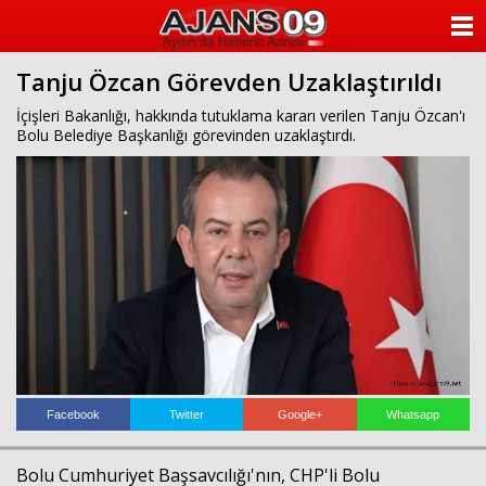
ANASAYFA
Tanju Özcan Görevden Uzaklaştırıldı
KATEGORİLER
İçişleri Bakanlığı, hakkında tutuklama kararı verilen Tanju Özcan'ı
Bolu Belediye Başkanlığı görevinden uzaklaştırdı.
YAZARLAR
ANKETLER
FOTO GALERİ
VİDEO GALERİ
KÜNYE
İLETİŞİM
Facebook
Twitter
Google+
Whatsapp
Bolu Cumhuriyet Başsavcılığı'nın, CHP'li Bolu