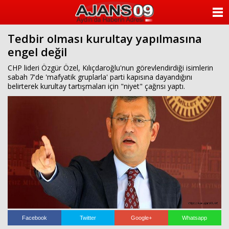
ANASAYFA
Tedbir olması kurultay yapılmasına
KATEGORİLER
engel değil
YAZARLAR
CHP lideri Özgür Özel, Kılıçdaroğlu'nun görevlendirdiği isimlerin
sabah 7'de 'mafyatik gruplarla' parti kapısına dayandığını
belirterek kurultay tartışmaları için "niyet" çağrısı yaptı.
ANKETLER
FOTO GALERİ
VİDEO GALERİ
KÜNYE
İLETİŞİM
Facebook
Twitter
Google+
Whatsapp