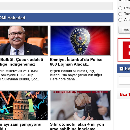
Re
Tav
Mİ Haberleri
Ara
 Bülbül: Çocuk adaleti
Emniyet İstanbul'da Polise
liğe indirgenemez
600 Lojman Alacak...
HA
ın Milletvekili ve TBMM
İçişleri Bakanı Mustafa Çiftçi,
 Komisyonu CHP Grup
İstanbul'da hayat şartlarının diğer
 Süleyman Bülbül, Çoc..
illere göre daha ..
Bizi 
an ayı zam şampiyonu
Sıfır otomobil alan 4 milyon
oldu
araç sahibine inceleme