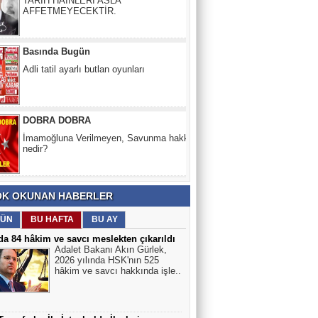
Basında Bugün
Adli tatil ayarlı butlan oyunları
DOBRA DOBRA
İmamoğluna Verilmeyen, Savunma hakkı
nedir?
HASAN KUMRAL
PALAVRA -1
K OKUNAN HABERLER
Yeşil Köşe
ÜN
BU HAFTA
BU AY
Nükleer neden enerji krizinin çözümü
olamaz?
da 84 hâkim ve savcı meslekten çıkarıldı
Adalet Bakanı Akın Gürlek,
2026 yılında HSK'nın 525
hâkim ve savcı hakkında işle..
Nesibe Ersöz
Ben Öğretmenim!