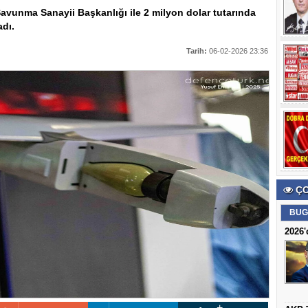
avunma Sanayii Başkanlığı ile 2 milyon dolar tutarında
dı.
Tarih:
06-02-2026 23:36
ÇO
BUG
2026'