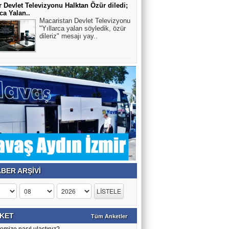
Az gören bireyler için gözlük üretildi
 Devlet Televizyonu Halktan Özür diledi;
rca Yalan..
Macaristan Devlet Televizyonu
"Yıllarca yalan söyledik, özür
dileriz" mesajı yay..
Selin Esen Güneş
KANSER YAŞ TANIMIYOR
HULUSİ KAZANDERE
BU NECİP VE AZİZ MİLLETİN
GENLERİ İLE OYNAMAYIN.
YILMAZ ACER
BİLMEMİZ GEREKİR!!
BER ARŞİVİ
Veli Tiryaki
Trump Netanyahu kaybetti, Sayelerinde
İran'da rejim güçlendi
KET
Tüm Anketler
emize nasıl ulaştınız?