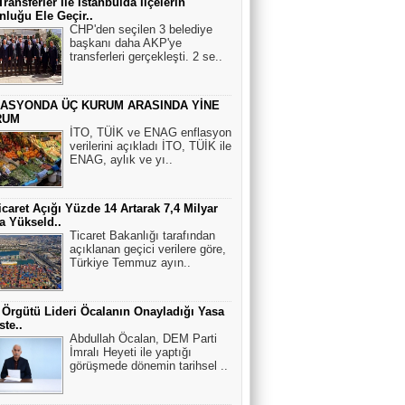
ransferler İle İstanbulda İlçelerin
luğu Ele Geçir..
CHP'den seçilen 3 belediye
Asım Us
başkanı daha AKP'ye
transferleri gerçekleşti. 2 se..
Bandırma" vapuru normal rotasında
gitseydi, batırılacaktı.
ASYONDA ÜÇ KURUM ARASINDA YİNE
RUM
Hasan Efe
İTO, TÜİK ve ENAG enflasyon
verilerini açıkladı İTO, TÜİK ile
ÇAĞRI....
ENAG, aylık ve yı..
icaret Açığı Yüzde 14 Artarak 7,4 Milyar
ANKARADAN BAKIŞ
a Yükseld..
Tanklar meskûn mahal savaşında
Ticaret Bakanlığı tarafından
zorunlu olmadıkça kullanılmaz.
açıklanan geçici verilere göre,
Türkiye Temmuz ayın..
Sırlar Dünyası
 Örgütü Lideri Öcalanın Onayladığı Yasa
KIZIL SAÇLI YABANCI VE CENGİZ
ste..
HAN’IN KAYIP SOYU
Abdullah Öcalan, DEM Parti
İmralı Heyeti ile yaptığı
görüşmede dönemin tarihsel ..
Engelsiz Köşe