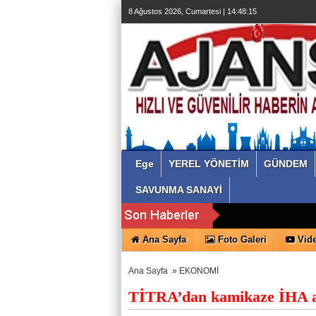
8 Ağustos 2026, Cumartesi | 14:48:16
Ege
YEREL YÖNETİM
GÜNDEM
SAVUNMA SANAYİ
Ana Sayfa
Foto Galeri
Vide
Ana Sayfa
»
EKONOMİ
TİTRA’dan kamikaze İHA a