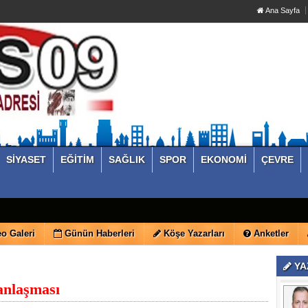
Ana Sayfa
SİYASET
EĞİTİM
SAĞLIK
SPOR
EKONOMİ
ÇEVRE
o Galeri
Günün Haberleri
Köşe Yazarları
Anketler
YA
nlaşması