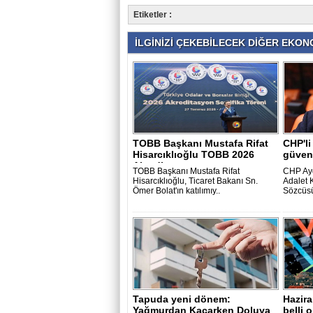
Etiketler :
İLGİNİZİ ÇEKEBİLECEK DİĞER EKONO
TOBB Başkanı Mustafa Rifat
CHP'li
Hisarcıklıoğlu TOBB 2026
güven
Akredita..
TOBB Başkanı Mustafa Rifat
CHP Ayd
Hisarcıklıoğlu, Ticaret Bakanı Sn.
Adalet
Ömer Bolat'ın katılımıy..
Sözcüsü
Tapuda yeni dönem:
Hazir
Yağmurdan Kaçarken Doluya
belli 