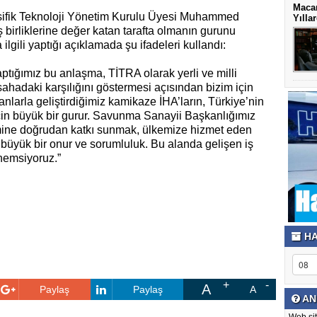
Macar
sifik Teknoloji Yönetim Kurulu Üyesi Muhammed
Yılla
birliklerine değer katan tarafta olmanın gurunu
ilgili yaptığı açıklamada şu ifadeleri kullandı:
tığımız bu anlaşma, TİTRA olarak yerli ve milli
 sahadaki karşılığını göstermesi açısından bizim için
nlarla geliştirdiğimiz kamikaze İHA’ların, Türkiye’nin
in büyük bir gurur. Savunma Sanayii Başkanlığımız
emine doğrudan katkı sunmak, ülkemize hizmet eden
n büyük bir onur ve sorumluluk. Bu alanda gelişen iş
önemsiyoruz.”
HA
A
Paylaş
Paylaş
A
AN
Web sit