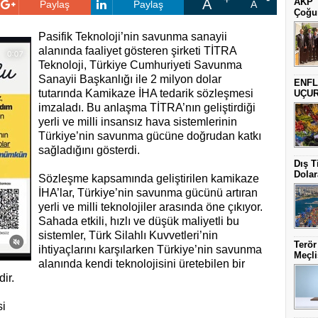
A
AKP T
Paylaş
Paylaş
A
Çoğun
Pasifik Teknoloji’nin savunma sanayii
alanında faaliyet gösteren şirketi TİTRA
Teknoloji, Türkiye Cumhuriyeti Savunma
Sanayii Başkanlığı ile 2 milyon dolar
ENFL
tutarında Kamikaze İHA tedarik sözleşmesi
UÇU
imzaladı. Bu anlaşma TİTRA’nın geliştirdiği
yerli ve milli insansız hava sistemlerinin
Türkiye’nin savunma gücüne doğrudan katkı
sağladığını gösterdi.
Dış T
Dolar
Sözleşme kapsamında geliştirilen kamikaze
İHA’lar, Türkiye’nin savunma gücünü artıran
yerli ve milli teknolojiler arasında öne çıkıyor.
Sahada etkili, hızlı ve düşük maliyetli bu
sistemler, Türk Silahlı Kuvvetleri’nin
Terör
ihtiyaçlarını karşılarken Türkiye’nin savunma
Meçli
alanında kendi teknolojisini üretebilen bir
ir.
si