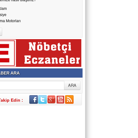
klam
siye
ma Motorları
BER ARA
Takip Edin :