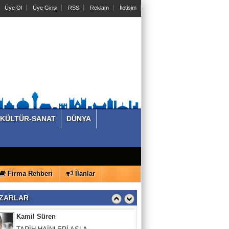
Üye Ol
Üye Girişi
RSS
Reklam
İletisim
Dr.Mehmet Aytekin
SADECE SPORCULAR DEĞİL, MASA
BAŞI ÇALIŞANLAR DA RİSK ALTINDA
M.Volkan Kara
Bir gece yatıp kalktık…. Türk Ordusu
yok…
KÜLTÜR-SANAT
DÜNYA
KÖŞE VURUŞU
Allah utandırmasın!
Firma Rehberi
İlanlar
Kamil Süren
TARİH HAİNLERİ ASLA
ZARLAR
AFFETMEYECEKTİR.