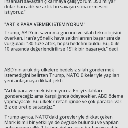
insanları savaştan çıkarmaya çalışıyorum. 350 milyar
dolar harcadık ve artık bu savaşın sona ermesini
istiyoruz.”
"ARTIK PARA VERMEK İSTEMİYORUM"
Trump, ABD’nin savunma gücünü ve silah teknolojisini
överken, İran’a yönelik hava saldırılarının başarısını da
vurguladı. “30 füze attık, hepsi hedefini buldu. Bu, 0 ile
10 arasında değerlendirilirse 15’lik bir başarıydı,” dedi.
ABD’nin artık dış ülkelere bedelsiz silah göndermek
Haberin Doğru Adresi.
istemediğini belirten Trump, NATO ülkeleriyle yapılan
yeni anlaşmaya dikkat çekti:
“Artık para vermek istemiyoruz. En iyi silahları
göndereceğiz ama karşılığında ödeyecekler. ABD ödeme
yapmayacak. Bu ülkeler refah içinde ve çok paraları var.
Biz de üretip satacağız.”
Trump ayrıca, NATO’daki görevleriyle dikkat çeken
Mark isimli bir yetkiliye de övgüde bulundu ve yapılan
anlaşmanın yıllık 1 trilyon doları aşan bir hacme sahip