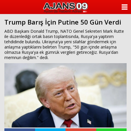
ANASAYFA
Trump Barış İçin Putine 50 Gün Verdi
KATEGORİLER
ABD Başkanı Donald Trump, NATO Genel Sekreteri Mark Rutte
ile düzenlediği ortak basın toplantısında, Rusya'ya yaptırım
YAZARLAR
tehdidinde bulundu. Ukrayna'ya yeni silahlar göndermek için
anlaşma yaptıklarını belirten Trump, "50 gün içinde anlaşma
ANKETLER
olmazsa Rusya'ya ek gümrük vergileri getireceğiz. Rusya'dan
memnun değilim." dedi.
FOTO GALERİ
VİDEO GALERİ
KÜNYE
İLETİŞİM