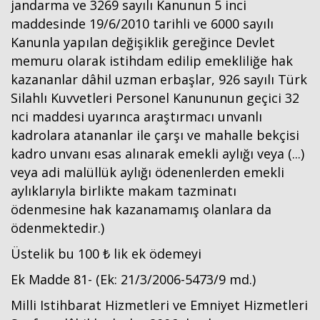
jandarma ve 3269 sayılı Kanunun 5 inci
maddesinde 19/6/2010 tarihli ve 6000 sayılı
Kanunla yapılan değişiklik gereğince Devlet
memuru olarak istihdam edilip emekliliğe hak
kazananlar dâhil uzman erbaşlar, 926 sayılı Türk
Silahlı Kuvvetleri Personel Kanununun geçici 32
nci maddesi uyarınca araştırmacı unvanlı
kadrolara atananlar ile çarşı ve mahalle bekçisi
kadro unvanı esas alınarak emekli aylığı veya (...)
veya adi malüllük aylığı ödenenlerden emekli
Haberin Doğru Adresi.
aylıklarıyla birlikte makam tazminatı
ödenmesine hak kazanamamış olanlara da
ödenmektedir.)
Üstelik bu 100 ₺ lik ek ödemeyi
Ek Madde 81- (Ek: 21/3/2006-5473/9 md.)
Milli Istihbarat Hizmetleri ve Emniyet Hizmetleri