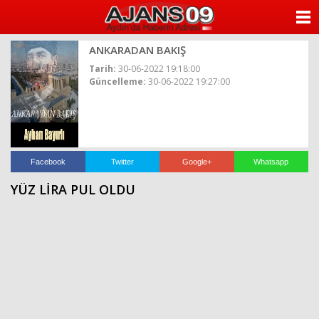
ANASAYFA
ANKARADAN BAKIŞ
KATEGORİLER
Tarih:
30-06-2022 19:18:00
Güncelleme:
30-06-2022 19:27:00
YAZARLAR
ANKETLER
FOTO GALERİ
Facebook
Twitter
Google+
Whatsapp
YÜZ LİRA PUL OLDU
VİDEO GALERİ
KÜNYE
İLETİŞİM