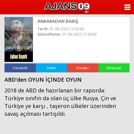
ANASAYFA
ANKARADAN BAKIŞ
KATEGORİLER
Tarih:
01-08-2022 13:03:00
Güncelleme:
01-08-2022 13:29:00
YAZARLAR
ANKETLER
FOTO GALERİ
Facebook
Twitter
Google+
Whatsapp
ABD'den OYUN İÇİNDE OYUN
VİDEO GALERİ
2018 de ABD de hazırlanan bir raporda:
KÜNYE
Türkiye sınıfın da olan üç ülke Rusya, Çin ve
Türkiye ye karşı , taşeron ülkeler üzerinden
İLETİŞİM
savaş açılması tartışıldı.