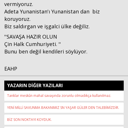
vermiyoruz.
Adeta Yunanistan'ı Yunanistan dan biz
koruyoruz.
Biz saldırgan ve işgalci ülke değiliz.
''SAVAŞA HAZIR OLUN
Çin Halk Cumhuriyeti. ''
Bunu ben değil kendileri söylüyor.
EAHP
YAZARIN DİĞER YAZILARI
Tanklar meskûn mahal savaşında zorunlu olmadıkça kullanılmaz.
YENİ MİLLİ SAVUNMA BAKANIMIZ SN YAŞAR GÜLER DEN TALEBİMİZDİR.
BİZ SON NOKTAYI KOYDUK.