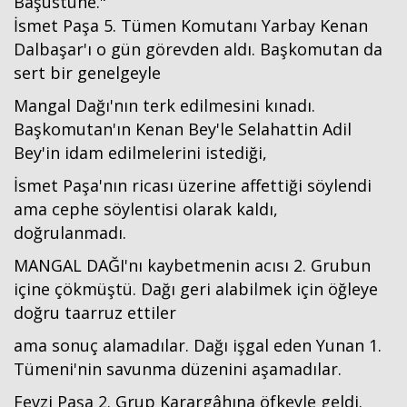
Başüstüne."
İsmet Paşa 5. Tümen Komutanı Yarbay Kenan
Dalbaşar'ı o gün görevden aldı. Başkomutan da
sert bir genelgeyle
Mangal Dağı'nın terk edilmesini kınadı.
Başkomutan'ın Kenan Bey'le Selahattin Adil
Bey'in idam edilmelerini istediği,
İsmet Paşa'nın ricası üzerine affettiği söylendi
ama cephe söylentisi olarak kaldı,
doğrulanmadı.
MANGAL DAĞI'nı kaybetmenin acısı 2. Grubun
içine çökmüştü. Dağı geri alabilmek için öğleye
doğru taarruz ettiler
ama sonuç alamadılar. Dağı işgal eden Yunan 1.
Tümeni'nin savunma düzenini aşamadılar.
Fevzi Paşa 2. Grup Karargâhına öfkeyle geldi.