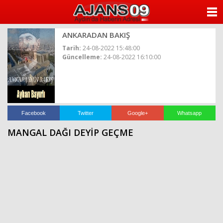
ANASAYFA
ANKARADAN BAKIŞ
KATEGORİLER
Tarih:
24-08-2022 15:48:00
Güncelleme:
24-08-2022 16:10:00
YAZARLAR
ANKETLER
FOTO GALERİ
Facebook
Twitter
Google+
Whatsapp
MANGAL DAĞI DEYİP GEÇME
VİDEO GALERİ
KÜNYE
İLETİŞİM