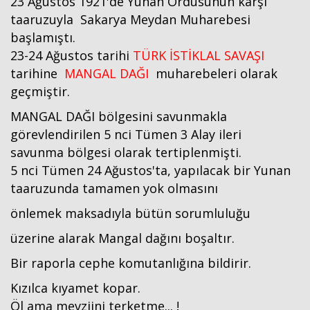
23 Ağustos 1921'de Yunan Ordusunun karşı
taaruzuyla Sakarya Meydan Muharebesi
başlamıştı.
23-24 Ağustos tarihi
TÜRK İSTİKLAL SAVAŞI
tarihine
MANGAL DAĞI
muharebeleri olarak
geçmiştir.
MANGAL DAĞI bölgesini savunmakla
görevlendirilen 5 nci Tümen 3 Alay ileri
savunma bölgesi olarak tertiplenmişti.
5 nci Tümen 24 Ağustos'ta, yapılacak bir Yunan
taaruzunda tamamen yok olmasını
önlemek maksadıyla bütün sorumluluğu
üzerine alarak Mangal dağını boşaltır.
Bir raporla cephe komutanlığına bildirir.
Kızılca kıyamet kopar.
Öl ama mevziini terketme... !