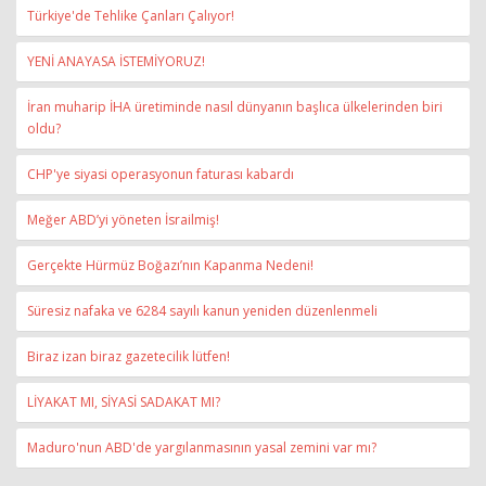
Türkiye'de Tehlike Çanları Çalıyor!
YENİ ANAYASA İSTEMİYORUZ!
İran muharip İHA üretiminde nasıl dünyanın başlıca ülkelerinden biri
oldu?
CHP'ye siyasi operasyonun faturası kabardı
Meğer ABD’yi yöneten İsrailmiş!
Gerçekte Hürmüz Boğazı’nın Kapanma Nedeni!
Süresiz nafaka ve 6284 sayılı kanun yeniden düzenlenmeli
Biraz izan biraz gazetecilik lütfen!
LİYAKAT MI, SİYASİ SADAKAT MI?
Maduro'nun ABD'de yargılanmasının yasal zemini var mı?