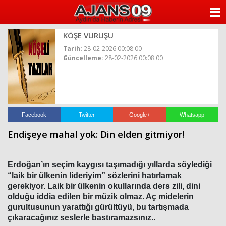
ANASAYFA
KÖŞE VURUŞU
KATEGORİLER
Tarih:
28-02-2026 00:08:00
Güncelleme:
28-02-2026 00:08:00
YAZARLAR
ANKETLER
FOTO GALERİ
Facebook
Twitter
Google+
Whatsapp
Endişeye mahal yok: Din elden gitmiyor!
VİDEO GALERİ
KÜNYE
Erdoğan’ın seçim kaygısı taşımadığı yıllarda söylediği
“laik bir ülkenin lideriyim” sözlerini hatırlamak
gerekiyor. Laik bir ülkenin okullarında ders zili, dini
İLETİŞİM
olduğu iddia edilen bir müzik olmaz. Aç midelerin
gurultusunun yarattığı gürültüyü, bu tartışmada
çıkaracağınız seslerle bastıramazsınız..