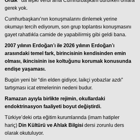
Ortak”
da tepki verdi ama Cumhurbaşkanı dururken onlara
gerek yok.
Cumhurbaşkanı’nın konuşmalarını dinlemek yerine
okumayı tercih ediyorum, son grup toplantısı konuşmasını
gayet rahatlıkla camide de yapabilirmiş gibi geldi bana.
2007 yılının Erdoğan’ı ile 2026 yılının Erdoğan’ı
arasındaki temel fark, birincisinin kendisinden emin
olması, ikincisinin ise koltuğunu korumak konusunda
endişe yaşaması.
Haberin Doğru Adresi.
Bugün yeni bir “din elden gidiyor, laikçi yobazlar azdı”
tartışması icat etmelerinin nedeni budur.
Ramazan ayıyla birlikte rejimin, okullardaki
endoktrinasyon faaliyeti boyut değiştirdi.
Türkiye’deki orta eğitim kurumlarında (imam hatipler
hariç)
Din Kültürü ve Ahlak Bilgisi
dersi zorunlu ders
olarak okutuluyor.