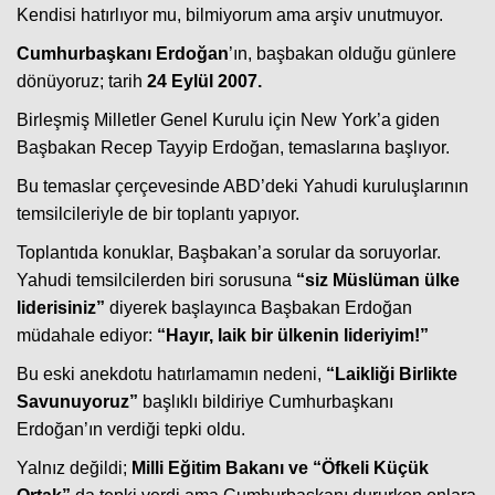
Kendisi hatırlıyor mu, bilmiyorum ama arşiv unutmuyor.
Cumhurbaşkanı Erdoğan
’ın, başbakan olduğu günlere
dönüyoruz; tarih
24 Eylül 2007.
Birleşmiş Milletler Genel Kurulu için New York’a giden
Başbakan Recep Tayyip Erdoğan, temaslarına başlıyor.
Bu temaslar çerçevesinde ABD’deki Yahudi kuruluşlarının
temsilcileriyle de bir toplantı yapıyor.
Toplantıda konuklar, Başbakan’a sorular da soruyorlar.
Yahudi temsilcilerden biri sorusuna
“siz Müslüman ülke
liderisiniz”
diyerek başlayınca Başbakan Erdoğan
müdahale ediyor:
“Hayır, laik bir ülkenin lideriyim!”
Bu eski anekdotu hatırlamamın nedeni,
“Laikliği Birlikte
Savunuyoruz”
başlıklı bildiriye Cumhurbaşkanı
Erdoğan’ın verdiği tepki oldu.
Yalnız değildi;
Milli Eğitim Bakanı ve “Öfkeli Küçük