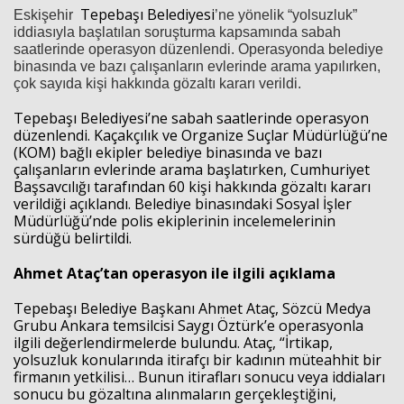
Tepebaşı Belediyesi
Eskişehir
’ne yönelik “yolsuzluk”
iddiasıyla başlatılan soruşturma kapsamında sabah
saatlerinde operasyon düzenlendi. Operasyonda belediye
binasında ve bazı çalışanların evlerinde arama yapılırken,
çok sayıda kişi hakkında gözaltı kararı verildi.
Tepebaşı Belediyesi’ne sabah saatlerinde operasyon
düzenlendi. Kaçakçılık ve Organize Suçlar Müdürlüğü’ne
(KOM) bağlı ekipler belediye binasında ve bazı
çalışanların evlerinde arama başlatırken, Cumhuriyet
Başsavcılığı tarafından 60 kişi hakkında gözaltı kararı
verildiği açıklandı. Belediye binasındaki Sosyal İşler
Müdürlüğü’nde polis ekiplerinin incelemelerinin
sürdüğü belirtildi.
Ahmet Ataç’tan operasyon ile ilgili açıklama
Tepebaşı Belediye Başkanı Ahmet Ataç, Sözcü Medya
Grubu Ankara temsilcisi Saygı Öztürk’e operasyonla
ilgili değerlendirmelerde bulundu. Ataç, “İrtikap,
yolsuzluk konularında itirafçı bir kadının müteahhit bir
firmanın yetkilisi… Bunun itirafları sonucu veya iddiaları
sonucu bu gözaltına alınmaların gerçekleştiğini,