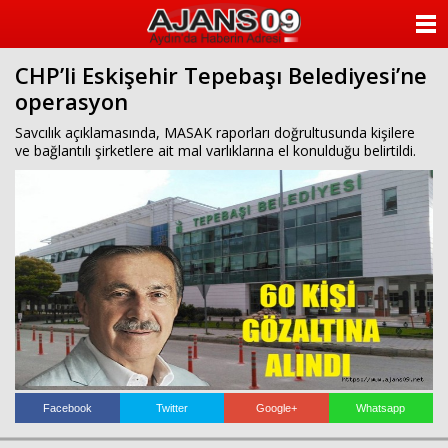
ANASAYFA
CHP’li Eskişehir Tepebaşı Belediyesi’ne
KATEGORİLER
operasyon
YAZARLAR
Savcılık açıklamasında, MASAK raporları doğrultusunda kişilere
ve bağlantılı şirketlere ait mal varlıklarına el konulduğu belirtildi.
ANKETLER
FOTO GALERİ
VİDEO GALERİ
KÜNYE
İLETİŞİM
Facebook
Twitter
Google+
Whatsapp