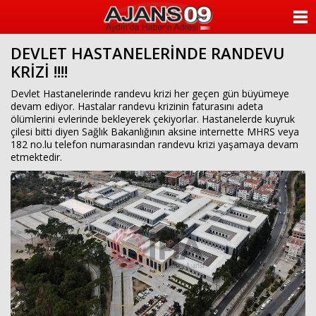
ANASAYFA
DEVLET HASTANELERİNDE RANDEVU
KATEGORİLER
KRİZİ !!!!
YAZARLAR
Devlet Hastanelerinde randevu krizi her geçen gün büyümeye
devam ediyor. Hastalar randevu krizinin faturasını adeta
ölümlerini evlerinde bekleyerek çekiyorlar. Hastanelerde kuyruk
ANKETLER
çilesi bitti diyen Sağlık Bakanlığının aksine internette MHRS veya
182 no.lu telefon numarasından randevu krizi yaşamaya devam
etmektedir.
FOTO GALERİ
VİDEO GALERİ
KÜNYE
İLETİŞİM