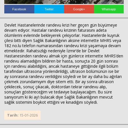
Facebook
Twitter
Google+
Whatsapp
Devlet Hastanelerinde randevu krizi her geçen gün büyümeye
devam ediyor. Hastalar randevu krizinin faturasını adeta
ölümlerini evlerinde bekleyerek çekiyorlar. Hastanelerde kuyruk
çilesi bitti diyen Sağlık Bakanlığının aksine internette MHRS veya
182 no.lu telefon numarasından randevu krizi yaşamaya devam
etmektedir. Rahatsızlığı nedeniyle İzmir’de bir Devlet
Hastanesinden randevu almak için günlerce internette MHRS’den
randevu alamadığını bildiren bir hasta, sonuçta 20 gün sonrası
için randevu alabildiğini, ancak hastaneye gittiğinde ilgili bölüm
tarafından ultrasona yönlendirildiği, ultrason bölümünün ise bir
ay sonrasına randevu verildiğini söyledi ve bir ay daha bu ağrıları
çekmek zorundamıyım diye sitem etti. Bir ay sonra ultrason
çekilecek, sonuç çıkacak, doktordan tekrar randevu alıp,
sonuçları göstereceğim ve tedaviye başlayacağım. Bu süre
sanıyorum ki iki ay’ı bulacak diye Sağlık Bakanlığının mevcut
sağlık sistemini boykot ettiğini ve kınadığını söyledi.
Tarih:
15-01-2026