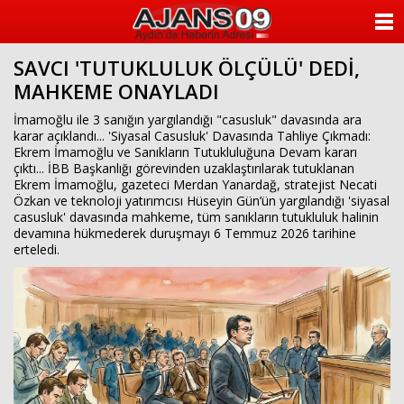
ANASAYFA
SAVCI 'TUTUKLULUK ÖLÇÜLÜ' DEDİ,
KATEGORİLER
MAHKEME ONAYLADI
YAZARLAR
İmamoğlu ile 3 sanığın yargılandığı "casusluk" davasında ara
karar açıklandı... 'Siyasal Casusluk' Davasında Tahliye Çıkmadı:
Ekrem İmamoğlu ve Sanıkların Tutukluluğuna Devam kararı
ANKETLER
çıktı... İBB Başkanlığı görevinden uzaklaştırılarak tutuklanan
Ekrem İmamoğlu, gazeteci Merdan Yanardağ, stratejist Necati
Özkan ve teknoloji yatırımcısı Hüseyin Gün’ün yargılandığı 'siyasal
FOTO GALERİ
casusluk' davasında mahkeme, tüm sanıkların tutukluluk halinin
devamına hükmederek duruşmayı 6 Temmuz 2026 tarihine
VİDEO GALERİ
erteledi.
KÜNYE
İLETİŞİM