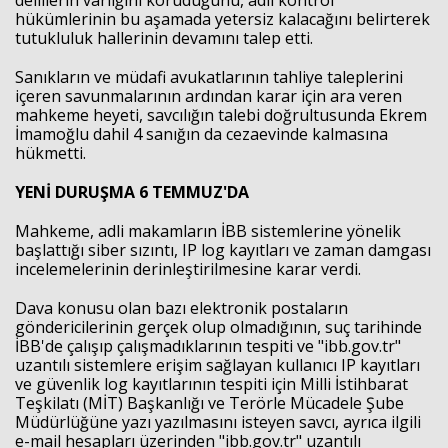
delillerin varlığını koruduğunu, adli kontrol
hükümlerinin bu aşamada yetersiz kalacağını belirterek
tutukluluk hallerinin devamını talep etti.
Sanıkların ve müdafi avukatlarının tahliye taleplerini
içeren savunmalarının ardından karar için ara veren
mahkeme heyeti, savcılığın talebi doğrultusunda Ekrem
İmamoğlu dahil 4 sanığın da cezaevinde kalmasına
hükmetti.
YENİ DURUŞMA 6 TEMMUZ'DA
Mahkeme, adli makamların İBB sistemlerine yönelik
başlattığı siber sızıntı, IP log kayıtları ve zaman damgası
Haberin Doğru Adresi.
incelemelerinin derinleştirilmesine karar verdi.
Dava konusu olan bazı elektronik postaların
göndericilerinin gerçek olup olmadığının, suç tarihinde
İBB'de çalışıp çalışmadıklarının tespiti ve "ibb.gov.tr"
uzantılı sistemlere erişim sağlayan kullanıcı IP kayıtları
ve güvenlik log kayıtlarının tespiti için Milli İstihbarat
Teşkilatı (MİT) Başkanlığı ve Terörle Mücadele Şube
Müdürlüğüne yazı yazılmasını isteyen savcı, ayrıca ilgili
e-mail hesapları üzerinden "ibb.gov.tr" uzantılı