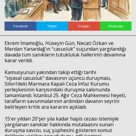
Facebook
Twitter
Google+
Whatsapp
Ekrem İmamoğlu, Hüseyin Gün, Necati Özkan ve
Merdan Yanardağ’ın “casusluk” suçundan yargılandığı
davada tüm sanıkların tutukluluk hallerinin devamına
karar verildi.
Kamuoyunun yakından takip ettiği tarihi
"siyasal casusluk" davasının üçüncü duruşması,
Silivri’deki Marmara Kapalı Ceza İnfaz Kurumu
yerleşkesinin karşısındaki duruşma salonunda
tamamlandı. İstanbul 25. Ağır Ceza Mahkemesi heyeti,
tarafların savunmalarının ardından davanın seyrini
belirleyen kritik ara kararını açıkladı.
15'er yıldan 20'şer yıla kadar hapis cezası istemiyle
yargılanan sanıklar hakkında mütalaasını sunan
duruşma savcısı, suç şüphesini gösteren somut