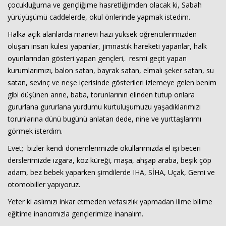
çocukluğuma ve gençliğime hasretliğimden olacak ki, Sabah
yürüyüşümü caddelerde, okul önlerinde yapmak istedim.
Halka açık alanlarda manevi hazı yüksek öğrencilerimizden
oluşan insan kulesi yapanlar, jimnastik hareketi yapanlar, halk
oyunlarından gösteri yapan gençleri, resmi geçit yapan
kurumlarımızı, balon satan, bayrak satan, elmalı şeker satan, su
satan, sevinç ve neşe içerisinde gösterileri izlemeye gelen benim
gibi düşünen anne, baba, torunlarının elinden tutup onlara
gururlana gururlana yurdumu kurtuluşumuzu yaşadıklarımızı
torunlarına dünü bugünü anlatan dede, nine ve yurttaşlarımı
Haberin Doğru Adresi.
görmek isterdim.
Evet; bizler kendi dönemlerimizde okullarımızda el işi beceri
derslerimizde ızgara, köz küreği, maşa, ahşap araba, beşik çöp
adam, bez bebek yaparken şimdilerde IHA, SİHA, Uçak, Gemi ve
otomobiller yapıyoruz.
Yeter ki aslımızı inkar etmeden vefasızlık yapmadan ilime bilime
eğitime inancımızla gençlerimize inanalım.