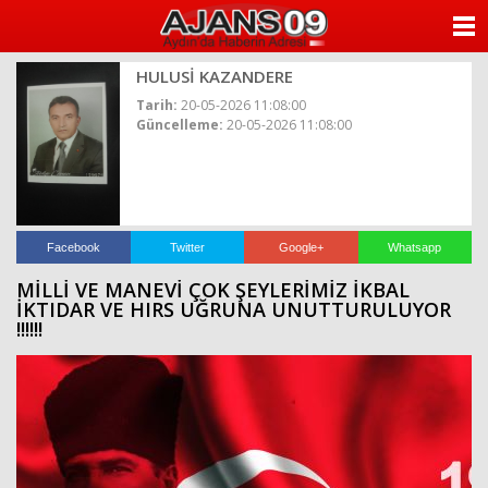
ANASAYFA
HULUSİ KAZANDERE
KATEGORİLER
Tarih:
20-05-2026 11:08:00
Güncelleme:
20-05-2026 11:08:00
YAZARLAR
ANKETLER
FOTO GALERİ
Facebook
Twitter
Google+
Whatsapp
MİLLİ VE MANEVİ ÇOK ŞEYLERİMİZ İKBAL
VİDEO GALERİ
İKTIDAR VE HIRS UĞRUNA UNUTTURULUYOR
!!!!!!
KÜNYE
İLETİŞİM