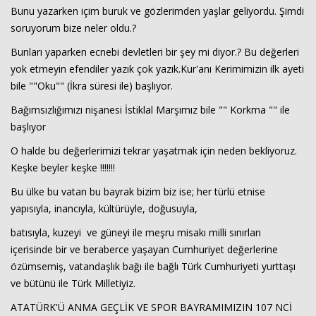
Bunu yazarken içim buruk ve gözlerimden yaşlar geliyordu. Şimdi
soruyorum bize neler oldu.?
Bunları yaparken ecnebi devletleri bir şey mi diyor.? Bu değerleri
yok etmeyin efendiler yazık çok yazık.Kur'anı Kerimimizin ilk ayeti
bile ""Oku"" (İkra süresi ile) başlıyor.
Bağımsızlığımızı nişanesi İstiklal Marşımız bile "" Korkma "" ile
başlıyor
O halde bu değerlerimizi tekrar yaşatmak için neden bekliyoruz.
Keşke beyler keşke !!!!!!!
Bu ülke bu vatan bu bayrak bizim biz ise; her türlü etnise
yapısıyla, inancıyla, kültürüyle, doğusuyla,
batısıyla, kuzeyi ve güneyi ile meşru misakı milli sınırları
içerisinde bir ve beraberce yaşayan Cumhuriyet değerlerine
özümsemiş, vatandaşlık bağı ile bağlı Türk Cumhuriyeti yurttaşı
ve bütünü ile Türk Milletiyiz.
ATATÜRK'Ü ANMA GEÇLİK VE SPOR BAYRAMIMIZIN 107 NCİ