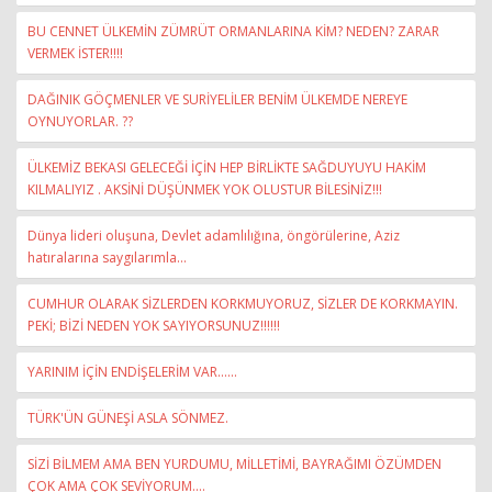
BU CENNET ÜLKEMİN ZÜMRÜT ORMANLARINA KİM? NEDEN? ZARAR
VERMEK İSTER!!!!
DAĞINIK GÖÇMENLER VE SURİYELİLER BENİM ÜLKEMDE NEREYE
OYNUYORLAR. ??
ÜLKEMİZ BEKASI GELECEĞİ İÇİN HEP BİRLİKTE SAĞDUYUYU HAKİM
KILMALIYIZ . AKSİNİ DÜŞÜNMEK YOK OLUSTUR BİLESİNİZ!!!
Dünya lideri oluşuna, Devlet adamlılığına, öngörülerine, Aziz
hatıralarına saygılarımla...
CUMHUR OLARAK SİZLERDEN KORKMUYORUZ, SİZLER DE KORKMAYIN.
PEKİ; BİZİ NEDEN YOK SAYIYORSUNUZ!!!!!!
YARINIM İÇİN ENDİŞELERİM VAR......
TÜRK'ÜN GÜNEŞİ ASLA SÖNMEZ.
SİZİ BİLMEM AMA BEN YURDUMU, MİLLETİMİ, BAYRAĞIMI ÖZÜMDEN
ÇOK AMA ÇOK SEVİYORUM....