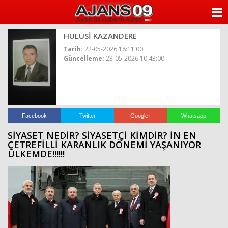
ANASAYFA
HULUSİ KAZANDERE
KATEGORİLER
Tarih:
22-05-2026 18:11:00
Güncelleme:
23-05-2026 10:43:00
YAZARLAR
ANKETLER
FOTO GALERİ
Facebook
Twitter
Google+
Whatsapp
SİYASET NEDİR? SİYASETÇİ KİMDİR? İN EN
VİDEO GALERİ
ÇETREFİLLİ KARANLIK DÖNEMİ YAŞANIYOR
ÜLKEMDE!!!!!!
KÜNYE
İLETİŞİM