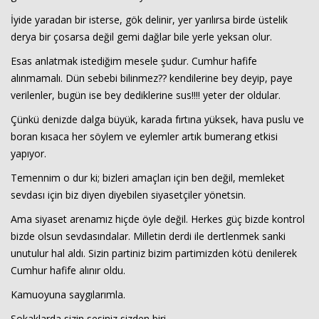
İyide yaradan bir isterse, gök delinir, yer yarılırsa birde üstelik
derya bir çosarsa değil gemi dağlar bile yerle yeksan olur.
Esas anlatmak istediğim mesele şudur. Cumhur hafife
alınmamalı. Dün sebebi bilinmez?? kendilerine bey deyip, paye
verilenler, bugün ise bey dediklerine sus!!!! yeter der oldular.
Çünkü denizde dalga büyük, karada fırtına yüksek, hava puslu ve
boran kısaca her söylem ve eylemler artık bumerang etkisi
yapıyor.
Haberin Doğru Adresi.
Temennim o dur ki; bizleri amaçları için ben değil, memleket
sevdası için biz diyen diyebilen siyasetçiler yönetsin.
Ama siyaset arenamız hiçde öyle değil. Herkes güç bizde kontrol
bizde olsun sevdasındalar. Milletin derdi ile dertlenmek sanki
unutulur hal aldı. Sizin partiniz bizim partimizden kötü denilerek
Cumhur hafife alınır oldu.
Kamuoyuna saygılarımla.
Sokaklarda sizin sesiniz sizden biri.