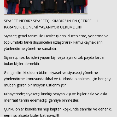
SİYASET NEDİR? SİYASETÇİ KİMDİR? İN EN ÇETREFİLLİ
KARANLIK DÖNEMİ YAŞANIYOR ÜLKEMDE!!!!!!
Siyaset; genel tanımı ile Devlet işlerini düzenleme, yönetme ve
toplumdaki farklı düşünceleri uzlaştırarak kamu kaynaklarını
yönlendirme yönetme sanatıdır.
Siyasetçi ise; bu işleri yapan kişi veya aynı ortak payda larda
bulan kişiler demektir.
Gel gelelim ki oldum bittim siyaset ve siyasetçi yönetme
yönlendirme konusunda ikbal ve iktidarda olabilmek için her şeyi
mübah gören bir misyon üstlenmiştir.
Nihayetinde; siyasetçi kimliği taşıyan kişi ve kişiler asla ve asla
menfaat temin edemediği gemiye binmezler.
Çünkü onlar kendilerini hep kaptan köşkünde sanırlar ve derler ki;
gemi su alsada bizler batmayız!!!!!.