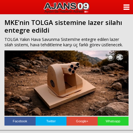
ANASAYFA
MKE’nin TOLGA sistemine lazer silahı
KATEGORİLER
entegre edildi
YAZARLAR
TOLGA Yakın Hava Savunma Sistemi’ne entegre edilen lazer
silah sistemi, hava tehditlerine karşı üç farklı görev üstlenecek.
ANKETLER
FOTO GALERİ
VİDEO GALERİ
KÜNYE
İLETİŞİM
Facebook
Twitter
Google+
Whatsapp