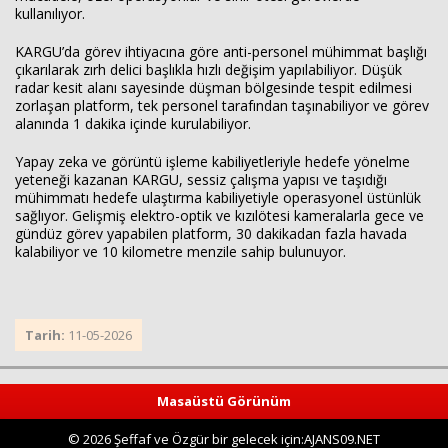
kullanılıyor.
KARGU’da görev ihtiyacına göre anti-personel mühimmat başlığı
çıkarılarak zırh delici başlıkla hızlı değişim yapılabiliyor. Düşük
radar kesit alanı sayesinde düşman bölgesinde tespit edilmesi
zorlaşan platform, tek personel tarafından taşınabiliyor ve görev
alanında 1 dakika içinde kurulabiliyor.
Yapay zeka ve görüntü işleme kabiliyetleriyle hedefe yönelme
yeteneği kazanan KARGU, sessiz çalışma yapısı ve taşıdığı
mühimmatı hedefe ulaştırma kabiliyetiyle operasyonel üstünlük
sağlıyor. Gelişmiş elektro-optik ve kızılötesi kameralarla gece ve
gündüz görev yapabilen platform, 30 dakikadan fazla havada
kalabiliyor ve 10 kilometre menzile sahip bulunuyor.
Tarih:
11-05-2026
Masaüstü Görünüm
© 2026 Şeffaf ve Özgür bir gelecek için:AJANS09.NET