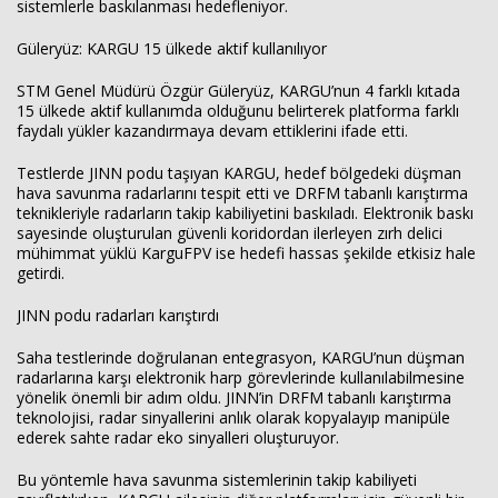
sistemlerle baskılanması hedefleniyor.
Güleryüz: KARGU 15 ülkede aktif kullanılıyor
STM Genel Müdürü Özgür Güleryüz, KARGU’nun 4 farklı kıtada
15 ülkede aktif kullanımda olduğunu belirterek platforma farklı
faydalı yükler kazandırmaya devam ettiklerini ifade etti.
Testlerde JINN podu taşıyan KARGU, hedef bölgedeki düşman
hava savunma radarlarını tespit etti ve DRFM tabanlı karıştırma
teknikleriyle radarların takip kabiliyetini baskıladı. Elektronik baskı
sayesinde oluşturulan güvenli koridordan ilerleyen zırh delici
mühimmat yüklü KarguFPV ise hedefi hassas şekilde etkisiz hale
getirdi.
Haberin Doğru Adresi.
JINN podu radarları karıştırdı
Saha testlerinde doğrulanan entegrasyon, KARGU’nun düşman
radarlarına karşı elektronik harp görevlerinde kullanılabilmesine
yönelik önemli bir adım oldu. JINN’in DRFM tabanlı karıştırma
teknolojisi, radar sinyallerini anlık olarak kopyalayıp manipüle
ederek sahte radar eko sinyalleri oluşturuyor.
Bu yöntemle hava savunma sistemlerinin takip kabiliyeti