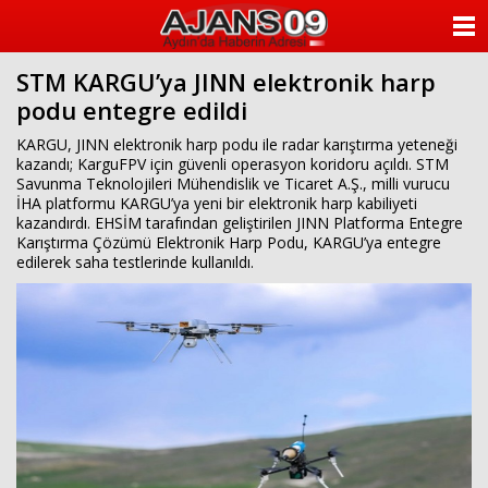
ANASAYFA
STM KARGU’ya JINN elektronik harp
KATEGORİLER
podu entegre edildi
YAZARLAR
KARGU, JINN elektronik harp podu ile radar karıştırma yeteneği
kazandı; KarguFPV için güvenli operasyon koridoru açıldı. STM
Savunma Teknolojileri Mühendislik ve Ticaret A.Ş., milli vurucu
ANKETLER
İHA platformu KARGU’ya yeni bir elektronik harp kabiliyeti
kazandırdı. EHSİM tarafından geliştirilen JINN Platforma Entegre
Karıştırma Çözümü Elektronik Harp Podu, KARGU’ya entegre
FOTO GALERİ
edilerek saha testlerinde kullanıldı.
VİDEO GALERİ
KÜNYE
İLETİŞİM