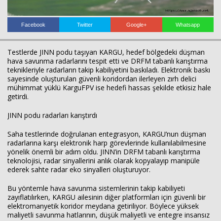
Facebook
Twitter
Google+
Whatsapp
Testlerde JINN podu taşıyan KARGU, hedef bölgedeki düşman
hava savunma radarlarını tespit etti ve DRFM tabanlı karıştırma
teknikleriyle radarların takip kabiliyetini baskıladı. Elektronik baskı
sayesinde oluşturulan güvenli koridordan ilerleyen zırh delici
mühimmat yüklü KarguFPV ise hedefi hassas şekilde etkisiz hale
getirdi.
JINN podu radarları karıştırdı
Saha testlerinde doğrulanan entegrasyon, KARGU’nun düşman
radarlarına karşı elektronik harp görevlerinde kullanılabilmesine
yönelik önemli bir adım oldu. JINN’in DRFM tabanlı karıştırma
teknolojisi, radar sinyallerini anlık olarak kopyalayıp manipüle
ederek sahte radar eko sinyalleri oluşturuyor.
Bu yöntemle hava savunma sistemlerinin takip kabiliyeti
zayıflatılırken, KARGU ailesinin diğer platformları için güvenli bir
elektromanyetik koridor meydana getiriliyor. Böylece yüksek
maliyetli savunma hatlarının, düşük maliyetli ve entegre insansız