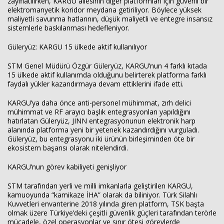
zayıflatılırken, KARGU ailesinin diğer platformları için güvenli bir
elektromanyetik koridor meydana getiriliyor. Böylece yüksek
maliyetli savunma hatlarının, düşük maliyetli ve entegre insansız
sistemlerle baskılanması hedefleniyor.
Güleryüz: KARGU 15 ülkede aktif kullanılıyor
STM Genel Müdürü Özgür Güleryüz, KARGU’nun 4 farklı kıtada
15 ülkede aktif kullanımda olduğunu belirterek platforma farklı
faydalı yükler kazandırmaya devam ettiklerini ifade etti.
KARGU’ya daha önce anti-personel mühimmat, zırh delici
mühimmat ve RF arayıcı başlık entegrasyonları yapıldığını
hatırlatan Güleryüz, JINN entegrasyonunun elektronik harp
alanında platforma yeni bir yetenek kazandırdığını vurguladı.
Güleryüz, bu entegrasyonu iki ürünün birleşiminden öte bir
ekosistem başarısı olarak nitelendirdi.
KARGU’nun görev kabiliyeti genişliyor
STM tarafından yerli ve milli imkanlarla geliştirilen KARGU,
kamuoyunda “kamikaze İHA” olarak da biliniyor. Türk Silahlı
Kuvvetleri envanterine 2018 yılında giren platform, TSK başta
olmak üzere Türkiye’deki çeşitli güvenlik güçleri tarafından terörle
mücadele, özel operasyonlar ve sınır ötesi görevlerde