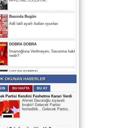
Adli tatil ayarlı butlan oyunları
DOBRA DOBRA
İmamoğluna Verilmeyen, Savunma hakkı
nedir?
HASAN KUMRAL
PALAVRA -1
Yeşil Köşe
K OKUNAN HABERLER
Nükleer neden enerji krizinin çözümü
olamaz?
ÜN
BU HAFTA
BU AY
ek Partisi Kendini Feshetme Kararı Verdi
Ahmet Davutoğlu siyaseti
Nesibe Ersöz
bıraktı! Gelecek Partisi
feshedildi... Gelecek Partisi..
Ben Öğretmenim!