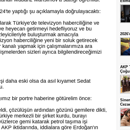
Etime
24'te yaptığı şu açıklamayla doğrulayacaktı:
larak Türkiye’de televizyon haberciliğine ve
 ve heyecan getirmeyi hedefliyoruz ve bu
eyicileriyle buluşturmak amacıyla
2026'
zyon haberciliğine yeni bir soluk getirecek
 kanalı yapmak için çalışmalarımıza ara
şmelerden sizleri ayrıca bilgilendireceğimizi
AKP T
Çoğun
i daha eski olsa da asıl kıyamet Sedat
u.
ımız bir portre haberine
götürelim önce:
Sine
Cezae
ldi, çözülüşün ardından gözünü gemilere dikti,
rkiye merkezli bir şirket kurdu, burayı
yüzlerce gemi katarak petrol taşıma işi
AKP iktidarında, iddialara göre Erdoğan'ın