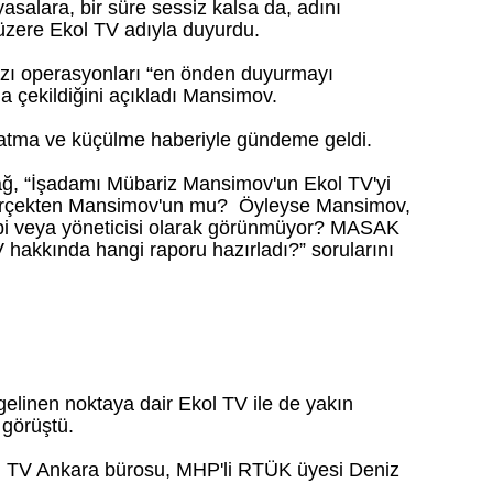
salara, bir süre sessiz kalsa da, adını
üzere Ekol TV adıyla duyurdu.
bazı operasyonları “en önden duyurmayı
 çekildiğini açıkladı Mansimov.
 atma ve küçülme haberiyle gündeme geldi.
ağ, “İşadamı Mübariz Mansimov'un Ekol TV'yi
gerçekten Mansimov'un mu? Öyleyse Mansimov,
hibi veya yöneticisi olarak görünmüyor? MASAK
 hakkında hangi raporu hazırladı?” sorularını
elinen noktaya dair Ekol TV ile de yakın
 görüştü.
kol TV Ankara bürosu, MHP'li RTÜK üyesi Deniz