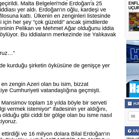
geçirildi. Malta Belgeleri'nde Erdoğan'a 25
ENFL
UÇU
iddiası yer aldı. Erdoğan'ın oğlu, kardeşi ve
filosuna kattı. Ülkenin en zenginleri listesinde
si için her şey "çok güzeldi" ancak şimdilerde
deninin Pelikan ve Mehmet Ağar olduğunu iddia
öylüyor. Bu iddiaların merkezinde ise Yalıkavak
oruz…”
e kurduğu şirketin öyküsüne de genişçe yer
en zengin Azeri olan bu isim, bizzat
iye Cumhuriyeti vatandaşlığına geçmişti.
 Mansimov toplam 18 yılda böyle bir serveti
HA
lgi vermek istemiyor” ifadesinin yer aldığını,
 olduğu gibi ciddi bir gölge olan bu isme nasıl
çiyoruz.
AN
a ettirdiği ve 16 milyon dolara Bilal Erdoğan'ın
Web sit