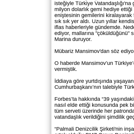
isteğiyle Türkiye Vatandaşlığı'na 
milyon dolarlık gemi hediye ettiği 
eniştesinin gemilerini kiralayarak 
sık sık yer aldı. Uzun yıllar kendi
iflas haberleriyle gündemde. Ne
ediyor, mallarına "çöküldüğünü" s
Marina duruyor.
Mübariz Mansimov'dan söz ediy
O haberde Mansimov’un Türkiye’d
vermiştik.
İddiaya göre yurtdışında yaşayan 
Cumhurbaşkanı’nın talebiyle Türk
Forbes’ta hakkında “39 yaşındaki
nasıl elde ettiği konusunda pek bi
tüm serveti üzerinde her patronda
vatandaşlık verildiğini şimdilik ge
“Palmali Denizcilik Şirketi'nin inş