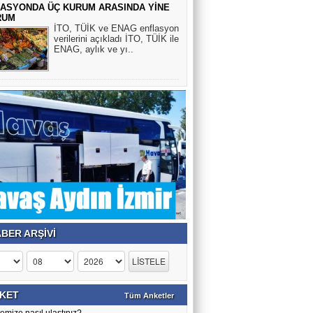
ASYONDA ÜÇ KURUM ARASINDA YİNE
RUM
İTO, TÜİK ve ENAG enflasyon
Selin Esen Güneş
verilerini açıkladı İTO, TÜİK ile
ENAG, aylık ve yı..
KANSER YAŞ TANIMIYOR
HULUSİ KAZANDERE
BU NECİP VE AZİZ MİLLETİN
GENLERİ İLE OYNAMAYIN.
YILMAZ ACER
BİLMEMİZ GEREKİR!!
BER ARŞİVİ
Veli Tiryaki
Trump Netanyahu kaybetti, Sayelerinde
İran'da rejim güçlendi
KET
Tüm Anketler
emize nasıl ulaştınız?