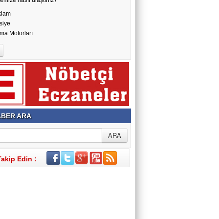
klam
siye
ma Motorları
BER ARA
Takip Edin :