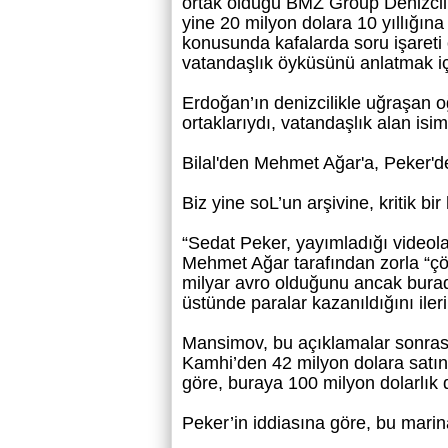
ortak olduğu BMZ Group Denizcil
yine 20 milyon dolara 10 yıllığına
konusunda kafalarda soru işareti
vatandaşlık öyküsünü anlatmak içi
Erdoğan’ın denizcilikle uğraşan 
ortaklarıydı, vatandaşlık alan isim,
Bilal'den Mehmet Ağar'a, Peker'd
Biz yine soL’un arşivine, kritik bi
“Sedat Peker, yayımladığı videol
Mehmet Ağar tarafından zorla “çö
milyar avro olduğunu ancak burad
üstünde paralar kazanıldığını iler
Mansimov, bu açıklamalar sonras
Kamhi’den 42 milyon dolara satı
göre, buraya 100 milyon dolarlık 
Peker’in iddiasına göre, bu mar