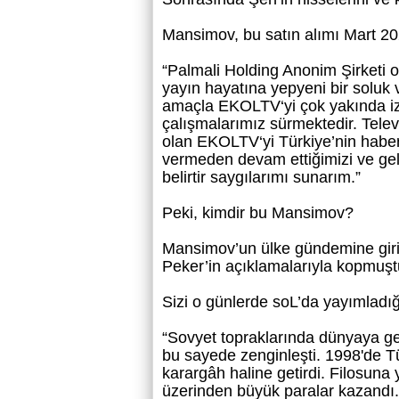
Mansimov, bu satın alımı Mart 20
“Palmali Holding Anonim Şirketi o
yayın hayatına yepyeni bir soluk
amaçla EKOLTV‘yi çok yakında izl
çalışmalarımız sürmektedir. Televi
olan EKOLTV‘yi Türkiye’nin haber
vermeden devam ettiğimizi ve geli
belirtir saygılarımı sunarım.”
Peki, kimdir bu Mansimov?
Mansimov’un ülke gündemine giriş
Peker’in açıklamalarıyla kopmuşt
Sizi o günlerde
soL’da yayımladığ
“Sovyet topraklarında dünyaya ge
bu sayede zenginleşti. 1998'de Tü
karargâh haline getirdi. Filosuna 
üzerinden büyük paralar kazandı. 