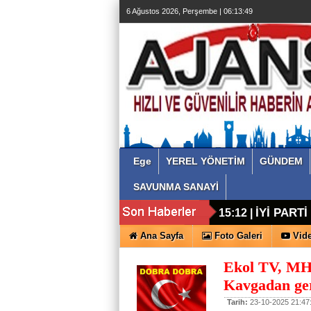
6 Ağustos 2026, Perşembe | 06:13:50
Ege
YEREL YÖNETİM
GÜNDEM
SAVUNMA SANAYİ
İYİ PART
15:12 |
Ana Sayfa
Foto Galeri
Vide
Ekol TV, MH
Kavgadan ger
Tarih:
23-10-2025 21:47