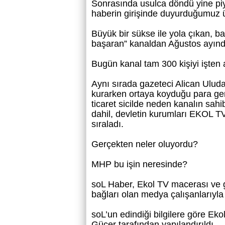
Sonrasında usulca döndü yine piya
haberin girişinde duyurduğumuz 
Büyük bir sükse ile yola çıkan, 
başaran” kanaldan Ağustos ayında
Bugün kanal tam 300 kişiyi işten
Aynı sırada gazeteci Alican Ulud
kurarken ortaya koyduğu para 
ticaret sicilde neden kanalın sa
dahil, devletin kurumları EKOL TV
sıraladı.
Gerçekten neler oluyordu?
MHP bu işin neresinde?
soL Haber, Ekol TV macerası ve g
bağları olan medya çalışanlarıyla
soL’un edindiği bilgilere göre E
Güçer tarafından yapılandırıldı.