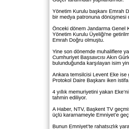
Yönetim Kurulu başkanı Emrah D
bir medya patronuna dönüşmesi d
Önceki dönem Jandarma Genel Ko
Yönetim Kurulu Üyeliği'ne getirilm
Emrah Doğru olmuştu.
Yine son dönemde muhaliflere ya
Cumhuriyet Başsavcısı Akın Gürlek
bulunduğunda karşılayan isim yi
Ankara temsilcisi Levent Eke ise 
Protokol Daire Başkanı iken istif
4 yıllık memuriyetini yakan Eke’n
tahmin ediliyor.
A Haber, NTV, Başkent TV geçmiş
üçlü kararnameyle Emniyet’e geçtiğ
Bunun Emniyet’te rahatsızlık yaratt