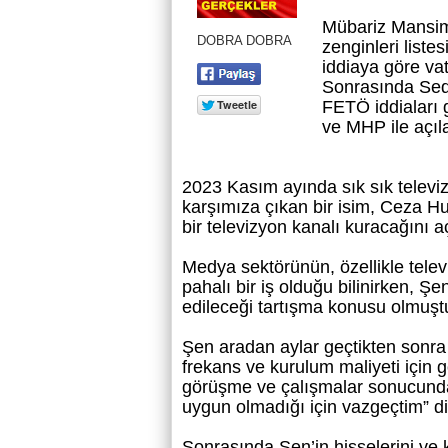
Mübariz Mansimo
DOBRA DOBRA
zenginleri liste
iddiaya göre va
Sonrasında Sed
FETÖ iddiaları 
ve MHP ile açıla
2023 Kasım ayında sık sık televi
karşımıza çıkan bir isim, Ceza H
bir televizyon kanalı kuracağını a
Medya sektörünün, özellikle tele
pahalı bir iş olduğu bilinirken, Şe
edileceği tartışma konusu olmuşt
Şen aradan aylar geçtikten sonra
frekans ve kurulum maliyeti için 
görüşme ve çalışmalar sonucunda
uygun olmadığı için vazgeçtim” d
Sonrasında Şen’in hisselerini ve 