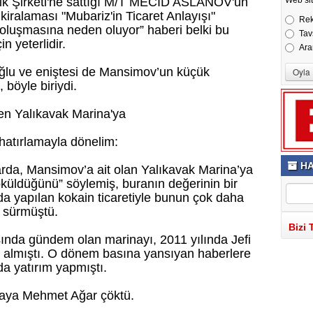
ik Şirketi'ne sattığı M/T MECİD ASLANOV'un
 kiralaması "Mubariz'in Ticaret Anlayışı"
Re
 oluşmasına neden oluyor” haberi belki bu
Tav
n yeterlidir.
Ara
oğlu ve eniştesi de Mansimov’un küçük
 böyle biriydi.
en Yalıkavak Marina'ya
r hatırlamayla dönelim:
HA
arda, Mansimov’a ait olan Yalıkavak Marina’ya
küldüğünü” söylemiş, buranın değerinin bir
a yapılan kokain ticaretiyle bunun çok daha
i sürmüştü.
Bizi 
ında gündem olan marinayı, 2011 yılında Jefi
n almıştı. O dönem basına yansıyan haberlere
da yatırım yapmıştı.
inaya Mehmet Ağar çöktü.