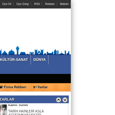
Üye Ol
Üye Girişi
RSS
Reklam
İletisim
Dr.Mehmet Aytekin
SADECE SPORCULAR DEĞİL, MASA
BAŞI ÇALIŞANLAR DA RİSK ALTINDA
M.Volkan Kara
Bir gece yatıp kalktık…. Türk Ordusu
yok…
KÖŞE VURUŞU
KÜLTÜR-SANAT
DÜNYA
Allah utandırmasın!
Kamil Süren
Firma Rehberi
İlanlar
TARİH HAİNLERİ ASLA
AFFETMEYECEKTİR.
ZARLAR
Basında Bugün