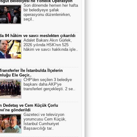
sgut Belediyesi'ne Yönelik Operasyon
Asım Us
Son dönemde hemen her hafta
bir belediyeye şafak
Bandırma" vapuru normal rotasında
operasyonu düzenlenirken,
gitseydi, batırılacaktı.
seçil..
Hasan Efe
da 84 hâkim ve savcı meslekten çıkarıldı
Adalet Bakanı Akın Gürlek,
ÇAĞRI....
2026 yılında HSK'nın 525
hâkim ve savcı hakkında işle..
ANKARADAN BAKIŞ
ransferler İle İstanbulda İlçelerin
Tanklar meskûn mahal savaşında
luğu Ele Geçir..
zorunlu olmadıkça kullanılmaz.
CHP'den seçilen 3 belediye
başkanı daha AKP'ye
transferleri gerçekleşti. 2 se..
Sırlar Dünyası
KIZIL SAÇLI YABANCI VE CENGİZ
HAN’IN KAYIP SOYU
m Dedetaş ve Cem Küçük Çorlu
vi'ne gönderildi
Gazeteci ve televizyon
yorumcusu Cem Küçük,
Engelsiz Köşe
İstanbul Cumhuriyet
Başsavcılığı tar..
Az gören bireyler için gözlük üretildi