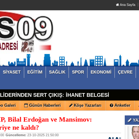
Ana Sayfa
SİYASET
EĞİTİM
SAĞLIK
SPOR
EKONOMİ
ÇEVRE
İ LİDERİNDEN SERT ÇIKIŞ: İHANET BELGESİ
o Galeri
Günün Haberleri
Köşe Yazarları
Anketler
P, Bilal Erdoğan ve Mansimov:
YA
iye ne kaldı?
:00
Güncelleme:
23-10-2025 21:50:00