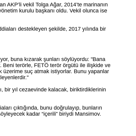
lan AKP’li vekil Tolga Ağar, 2014’te marinanın
önetim kurulu başkanı oldu. Vekil olunca ise
iaları destekleyen şekilde, 2017 yılında bir
or, buna kızarak şunları söylüyordu: "Bana
. Beni terörle, FETÖ terör örgütü ile ilişkide ve
 üzerime suç atmak istiyorlar. Bunu yapanlar
leyenlerdir."
bir yıl cezaevinde kalacak, biriktirdiklerinin
aları çıktığında, bunu doğrulayıp, bunların
söyleyecek kadar “içerili” biriydi Mansimov.