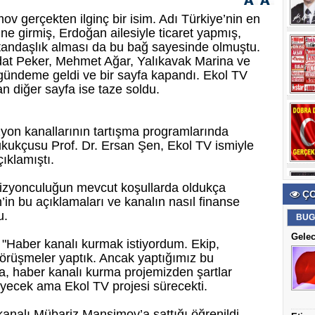
v gerçekten ilginç bir isim. Adı Türkiye’nin en
sine girmiş, Erdoğan ailesiyle ticaret yapmış,
tandaşlık alması da bu bağ sayesinde olmuştu.
at Peker, Mehmet Ağar, Yalıkavak Marina ve
gündeme geldi ve bir sayfa kapandı. Ekol TV
n diğer sayfa ise taze soldu.
zyon kanallarının tartışma programlarında
ukukçusu Prof. Dr. Ersan Şen, Ekol TV ismiyle
çıklamıştı.
vizyonculuğun mevcut koşullarda oldukça
ÇO
n’in bu açıklamaları ve kanalın nasıl finanse
u.
BUG
Gelec
 "Haber kanalı kurmak istiyordum. Ekip,
görüşmeler yaptık. Ancak yaptığımız bu
, haber kanalı kurma projemizden şartlar
iyecek ama Ekol TV projesi sürecekti.
kanalı Mübariz Mansimov’a sattığı öğrenildi.