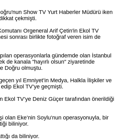
oğru'nun Show TV Yurt Haberler Müdürü iken
ikkat çekmişti.
mutanı Orgeneral Arif Çetin'in Ekol TV
esi sonrası birlikte fotoğraf veren isim de
pılan operasyonlarla gündemde olan İstanbul
 de kanala "hayırlı olsun" ziyaretinde
ne Doğru olmuştu.
geçen yıl Emniyet’in Medya, Halkla İlişkiler ve
a edip Ekol TV’ye geçmişti.
in Ekol TV’ye Deniz Güçer tarafından önerildiği
i olan Eke’nin Soylu’nun operasyonuyla, bir
i biliniyor.
ığı da biliniyor.