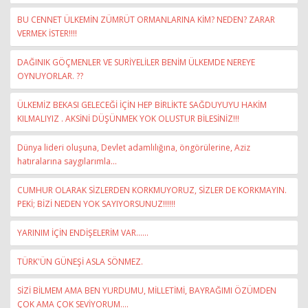
BU CENNET ÜLKEMİN ZÜMRÜT ORMANLARINA KİM? NEDEN? ZARAR
VERMEK İSTER!!!!
DAĞINIK GÖÇMENLER VE SURİYELİLER BENİM ÜLKEMDE NEREYE
OYNUYORLAR. ??
ÜLKEMİZ BEKASI GELECEĞİ İÇİN HEP BİRLİKTE SAĞDUYUYU HAKİM
KILMALIYIZ . AKSİNİ DÜŞÜNMEK YOK OLUSTUR BİLESİNİZ!!!
Dünya lideri oluşuna, Devlet adamlılığına, öngörülerine, Aziz
hatıralarına saygılarımla...
CUMHUR OLARAK SİZLERDEN KORKMUYORUZ, SİZLER DE KORKMAYIN.
PEKİ; BİZİ NEDEN YOK SAYIYORSUNUZ!!!!!!
YARINIM İÇİN ENDİŞELERİM VAR......
TÜRK'ÜN GÜNEŞİ ASLA SÖNMEZ.
SİZİ BİLMEM AMA BEN YURDUMU, MİLLETİMİ, BAYRAĞIMI ÖZÜMDEN
ÇOK AMA ÇOK SEVİYORUM....