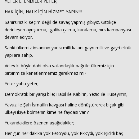
YETER EFENDİLER YETER;
HAK İÇİN, HALK İÇİN HİZMET YAPIN!!!!
Sanırsınız ki seçim değil de savaş yapmış gibiyiz. Gittikçe
derinleşen ayrıştırma, galiba çalma, karalama, hırs kampanyası
devam ediyor.
Sanki ülkemiz insanının yarısı milli kalanı gayrı milli ve gayri etnik
yapılara sahip.
Velev ki böyle dahi olsa vatandaşlık bağı ile ülkemiz için
birbirimize kenetlenmemiz gerekmez mi?
Haberin Doğru Adresi.
Yeter yahu yeter;
Demokratik bir yarışı bile; Habil ile Kabil’in, Yezid ile Hüseyin’in,
Yavuz ile Şah İsmail’in kavgası haline dönüştürerek bıçak gibi
ülkeyi ikiye bölmenin kime ne faydası var ?
Yukarıdakilere özenen aşağıdakiler;
Her gün her dakika yok Fetö’ydü, yok Pkk’ydı, yok Işıd’dı baş