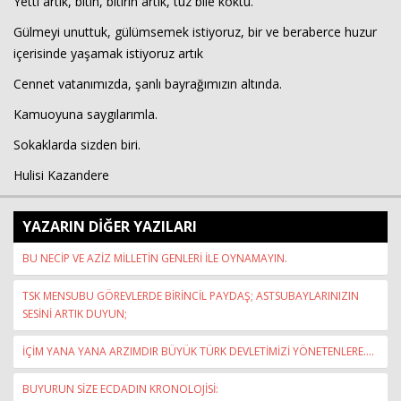
Yetti artık, bitin, bitirin artık, tuz bile koktu.
Gülmeyi unuttuk, gülümsemek istiyoruz, bir ve beraberce huzur
içerisinde yaşamak istiyoruz artık
Cennet vatanımızda, şanlı bayrağımızın altında.
Kamuoyuna saygılarımla.
Sokaklarda sizden biri.
Hulisi Kazandere
YAZARIN DİĞER YAZILARI
BU NECİP VE AZİZ MİLLETİN GENLERİ İLE OYNAMAYIN.
TSK MENSUBU GÖREVLERDE BİRİNCİL PAYDAŞ; ASTSUBAYLARINIZIN
SESİNİ ARTIK DUYUN;
İÇİM YANA YANA ARZIMDIR BÜYÜK TÜRK DEVLETİMİZİ YÖNETENLERE....
BUYURUN SİZE ECDADIN KRONOLOJİSİ: