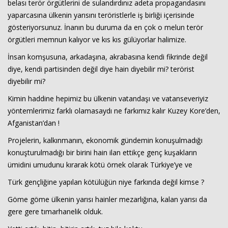
belası terör örgütlerini de sulandırdınız adeta propagandasını
yaparcasına ülkenin yarısını teröristlerle iş birliği içerisinde
gösteriyorsunuz. İnanın bu duruma da en çok o melun terör
örgütleri memnun kalıyor ve kıs kıs gülüyorlar halimize.
İnsan komşusuna, arkadaşına, akrabasına kendi fikrinde değil
diye, kendi partisinden değil diye hain diyebilir mi? terörist
diyebilir mi?
Kimin haddine hepimiz bu ülkenin vatandaşı ve vatanseveriyiz
yöntemlerimiz farklı olamasaydı ne farkımız kalır Kuzey Kore’den,
Afganistan’dan !
Projelerin, kalkınmanın, ekonomik gündemin konuşulmadığı
konuşturulmadığı bir birini hain ilan ettikçe genç kuşakların
ümidini umudunu kırarak kötü örnek olarak Türkiye’ye ve
Türk gençliğine yapılan kötülüğün niye farkında değil kimse ?
Göme göme ülkenin yarısı hainler mezarlığına, kalan yarısı da
gere gere tımarhanelik olduk.