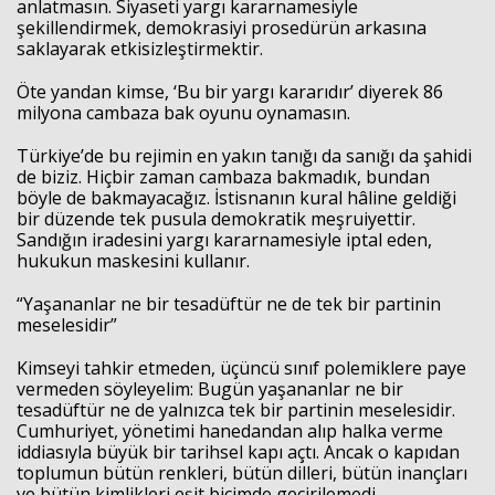
anlatmasın. Siyaseti yargı kararnamesiyle
şekillendirmek, demokrasiyi prosedürün arkasına
saklayarak etkisizleştirmektir.
Öte yandan kimse, ‘Bu bir yargı kararıdır’ diyerek 86
milyona cambaza bak oyunu oynamasın.
Türkiye’de bu rejimin en yakın tanığı da sanığı da şahidi
de biziz. Hiçbir zaman cambaza bakmadık, bundan
böyle de bakmayacağız. İstisnanın kural hâline geldiği
bir düzende tek pusula demokratik meşruiyettir.
Sandığın iradesini yargı kararnamesiyle iptal eden,
hukukun maskesini kullanır.
Haberin Doğru Adresi.
“Yaşananlar ne bir tesadüftür ne de tek bir partinin
meselesidir”
Kimseyi tahkir etmeden, üçüncü sınıf polemiklere paye
vermeden söyleyelim: Bugün yaşananlar ne bir
tesadüftür ne de yalnızca tek bir partinin meselesidir.
Cumhuriyet, yönetimi hanedandan alıp halka verme
iddiasıyla büyük bir tarihsel kapı açtı. Ancak o kapıdan
toplumun bütün renkleri, bütün dilleri, bütün inançları
ve bütün kimlikleri eşit biçimde geçirilemedi.