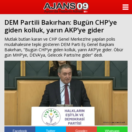
ANASAYFA
DEM Partili Bakırhan: Bugün CHP’ye
KATEGORİLER
giden kolluk, yarın AKP’ye gider
YAZARLAR
Mutlak butlan kararı ve CHP Genel Merkezi’ne yapılan polis
müdahalesine tepki gösteren DEM Parti Eş Genel Başkanı
Bakırhan, “Bugün CHP’ye giden kolluk, yarın AKP’ye gider. Öbür
ANKETLER
gün MHP’ye, DEVA’ya, Gelecek Partisi’ne gider” dedi.
FOTO GALERİ
VİDEO GALERİ
KÜNYE
İLETİŞİM
Facebook
Twitter
Google+
Whatsapp