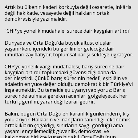
Artık bu ülkenin kaderi korkuyla değil cesaretle, inkârla
değil hakikatle, vesayetle değil halkların ortak
demokrasisiyle yazılmalıdır.
“CHP’ye yönelik müdahale, sürece dair kaygıları artırdı”
Dünyada ve Orta Doğu’da büyük altüst oluşlar
yaşanırken, içerideki bu gerilimler geleceğe dair
umutları zayıflatıyor; toplumsal barışı sekteye uğratıyor.
CHP’ye yönelik yargı müdahalesi, barış sürecine dair
kaygıları artırdı; toplumdaki güvensizliği daha da
derinleştirdi. Çünkü barış sürecinin hedefi, eşitliğin ve
adaletin en yüce değer olduğu demokratik bir Türkiye’yi
inşa etmektir. Bu temelde şu uyarıyı yapıyoruz: Barış
sürecinde atılması gereken adımları gölgeleyecek her
türlü iç gerilim, yarar değil zarar getirir.
Bakın, bugün Orta Doğu en karanlık günlerinden çıkış
yolu arıyor. Halkların ve inançların tanındığı, ekonomik
ortaklıkların çoğaldığı, sınırların saygı gördüğü ama
yaşamı engellemediği; güvenlik, demokrasi ve
kalkınmayı birlikte kuran bir akıl, Orta Doğu’nun