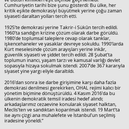
Cumhuriyetin tarihi bize şunu gösterdi: Bu ülke, her
kritik eşikte demokrasiyi büyütmek yerine çoğu zaman
siyaseti daraltan yolları tercih etti.
1925’te demokrasi yerine Takrir-i Sükûn tercih edildi.
1960’ta sandığın krizine çözüm olarak darbe görüldü.
1980’de toplumsal taleplere cevap olarak tanklar,
işkencehaneler ve yasaklar devreye sokuldu. 1990’larda
Kürt meselesinde çözüm arayışları yerine inkâr,
güvenlik siyaseti ve şiddet tercih edildi. 28 Şubat’ta
toplumun inancı, yaşam tarzı ve kamusal varlığı devlet
sopasıyla hizaya sokulmak istendi. 2007’de 367 kararıyla
siyaset yine yargı eliyle daraltıldı.
2016’dan sonra ise darbe girişimine karşı daha fazla
demokrasi denilmesi gerekirken, OHAL rejimi kalıcı bir
yönetim biçimine dönüştürüldü. 4 Kasım 2016’da bu
ülkenin demokratik temsil iradesi hedef alındı;
arkadaşlarımız cezaevine konularak siyaset halktan,
Meclis’ten ve sandıktan koparılmak istendi. 19 Mart’ta
ise aynı çizgi ana muhalefete ve İstanbul’un seçilmiş
iradesine yöneldi.”