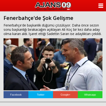
ANASAYFA
Fenerbahçe'de Şok Gelişme
KATEGORİLER
Fenerbahçe'de başkanlık düğümü çözülüyor. Daha önce sezon
sonu başkanlığı bırakacağını açıklayan Ali Koç bir kez daha aday
YAZARLAR
olma kararı aldı. İşaret ettiği Sadettin Saran ise adaylıktan çekildi.
ANKETLER
FOTO GALERİ
VİDEO GALERİ
KÜNYE
İLETİŞİM
Facebook
Twitter
Google+
Whatsapp