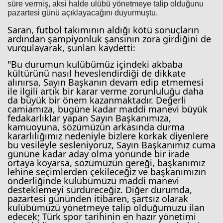
süre vermiş, aksi halde ulübü yönetmeye talip olduğunu
pazartesi günü açıklayacağını duyurmuştu.
Saran, futbol takımının aldığı kötü sonuçların
ardından şampiyonluk şansının zora girdiğini de
vurgulayarak, şunları kaydetti:
"Bu durumun kulübümüz içindeki akbaba
kültürünü nasıl heveslendirdiği de dikkate
alınırsa, Sayın Başkanın devam edip etmemesi
ile ilgili artık bir karar verme zorunluluğu daha
da büyük bir önem kazanmaktadır. Değerli
camiamıza, bugüne kadar maddi manevi büyük
fedakarlıklar yapan Sayın Başkanımıza,
Haberin Doğru Adresi.
kamuoyuna, sözümüzün arkasında durma
kararlılığımız nedeniyle bizlere korkak diyenlere
bu vesileyle sesleniyoruz, Sayın Başkanımız cuma
gününe kadar aday olma yönünde bir irade
ortaya koyarsa, sözümüzün gereği, başkanımız
lehine seçimlerden çekileceğiz ve başkanımızın
önderliğinde kulübümüzü maddi manevi
desteklemeyi sürdüreceğiz. Diğer durumda,
pazartesi gününden itibaren, şartsız olarak
kulübümüzü yönetmeye talip olduğumuzu ilan
edecek; Türk spor tarihinin en hazır yönetimi