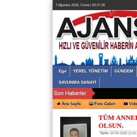
7 Ağustos 2026, Cuma | 03:27:26
Ege
YEREL YÖNETİM
GÜNDEM
SAVUNMA SANAYİ
Ana Sayfa
Foto Galeri
Vide
TÜM ANNE
OLSUN.
Tarih:
10-05-2026 11:01