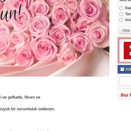
Re
Tav
Ara
HA
Bizi 
 ve şefkatle, fikren ve
 büyük bir sorumluluk üstlenen,