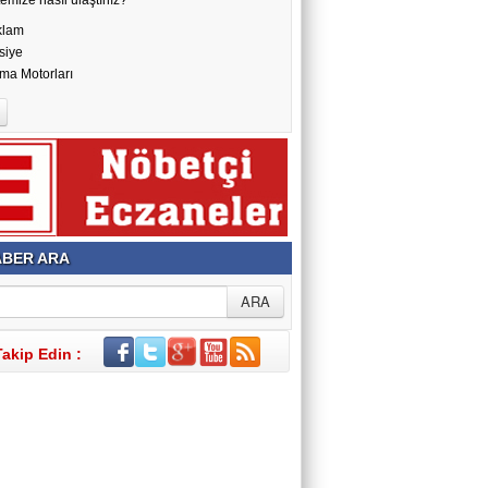
klam
siye
ma Motorları
BER ARA
Takip Edin :