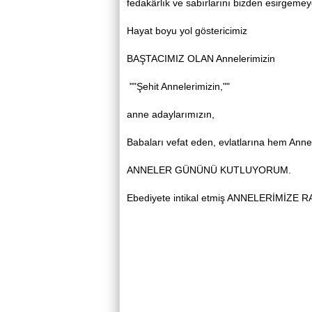
fedakârlık ve sabırlarını bizden esirgemey
Hayat boyu yol göstericimiz
BAŞTACIMIZ OLAN Annelerimizin
""Şehit Annelerimizin,""
anne adaylarımızın,
Babaları vefat eden, evlatlarına hem Anne
ANNELER GÜNÜNÜ KUTLUYORUM.
Ebediyete intikal etmiş ANNELERİMİZE 
Hulusi K
Em. As