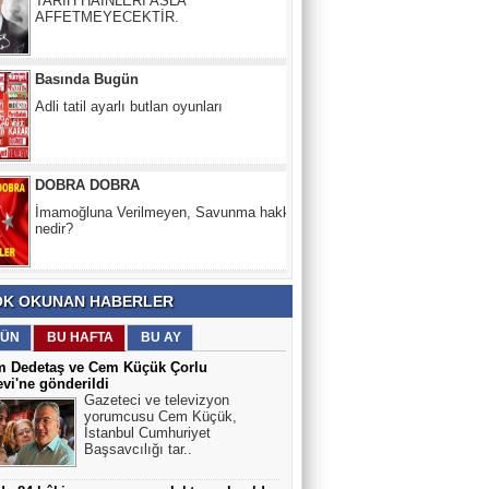
Adli tatil ayarlı butlan oyunları
DOBRA DOBRA
İmamoğluna Verilmeyen, Savunma hakkı
nedir?
HASAN KUMRAL
PALAVRA -1
Yeşil Köşe
K OKUNAN HABERLER
Nükleer neden enerji krizinin çözümü
ÜN
BU HAFTA
BU AY
olamaz?
m Dedetaş ve Cem Küçük Çorlu
vi'ne gönderildi
Gazeteci ve televizyon
Nesibe Ersöz
yorumcusu Cem Küçük,
Ben Öğretmenim!
İstanbul Cumhuriyet
Başsavcılığı tar..