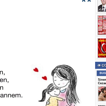
ÇO
BUG
Sine
Cezae