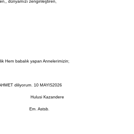
en,, dünyamızı zenginleştiren,
lik Hem babalık yapan Annelerimizin;
RAHMET diliyorum. 10 MAYIS2026
azandere
tsb.