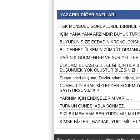
YAZARIN DİĞER YAZILARI
TSK MENSUBU GÖREVLERDE BİRİNCİL P
İÇİM YANA YANA ARZIMDIR BÜYÜK TÜRK
BUYURUN SİZE ECDADIN KRONOLOJİSİ:
BU CENNET ÜLKEMİN ZÜMRÜT ORMANLAR
DAĞINIK GÖÇMENLER VE SURİYELİLER
ÜLKEMİZ BEKASI GELECEĞİ İÇİN HEP B
DÜŞÜNMEK YOK OLUSTUR BİLESİNİZ!!!
Dünya lideri oluşuna, Devlet adamlılığına, ön
CUMHUR OLARAK SİZLERDEN KORKMUYOR
SAYIYORSUNUZ!!!!!!
YARINIM İÇİN ENDİŞELERİM VAR......
TÜRK'ÜN GÜNEŞİ ASLA SÖNMEZ.
SİZİ BİLMEM AMA BEN YURDUMU, MİLL
KİMSE BİZLERİ; BAYRAK, YURT MİLLET 
Sitemizdeki yazı , resim ve haberlerin her hakkı 