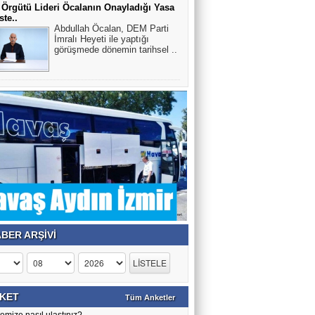
 Örgütü Lideri Öcalanın Onayladığı Yasa
ste..
Abdullah Öcalan, DEM Parti
İmralı Heyeti ile yaptığı
Selin Esen Güneş
görüşmede dönemin tarihsel ..
KANSER YAŞ TANIMIYOR
HULUSİ KAZANDERE
BU NECİP VE AZİZ MİLLETİN
GENLERİ İLE OYNAMAYIN.
YILMAZ ACER
BİLMEMİZ GEREKİR!!
BER ARŞİVİ
Veli Tiryaki
Trump Netanyahu kaybetti, Sayelerinde
İran'da rejim güçlendi
KET
Tüm Anketler
emize nasıl ulaştınız?