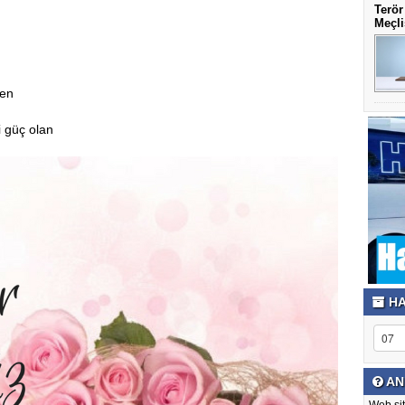
Terör
Meçli
n
ren
i güç olan
HA
AN
Web sit