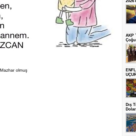
2026'
AKP T
Çoğun
e Mazhar olmuş
ENFL
UÇU
Dış T
Dolar