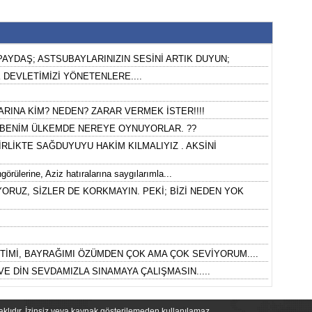
AYDAŞ; ASTSUBAYLARINIZIN SESİNİ ARTIK DUYUN;
 DEVLETİMİZİ YÖNETENLERE....
INA KİM? NEDEN? ZARAR VERMEK İSTER!!!!
 BENİM ÜLKEMDE NEREYE OYNUYORLAR. ??
İRLİKTE SAĞDUYUYU HAKİM KILMALIYIZ . AKSİNİ
görülerine, Aziz hatıralarına saygılarımla...
UZ, SİZLER DE KORKMAYIN. PEKİ; BİZİ NEDEN YOK
ETİMİ, BAYRAĞIMI ÖZÜMDEN ÇOK AMA ÇOK SEVİYORUM....
VE DİN SEVDAMIZLA SINAMAYA ÇALIŞMASIN.....
saklıdır. İzinsiz veya kaynak gösterilemeden kullanılamaz.