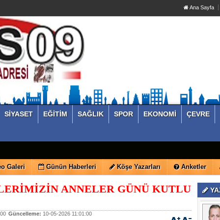
Ana Sayfa
SİYASET
EĞİTİM
SAĞLIK
SPOR
EKONOMİ
ÇEVRE
o Galeri
Günün Haberleri
Köşe Yazarları
Anketler
LERİMİZİN ANNELER GÜNÜ KUTLU
YA
:00
Güncelleme:
10-05-2026 11:01:00