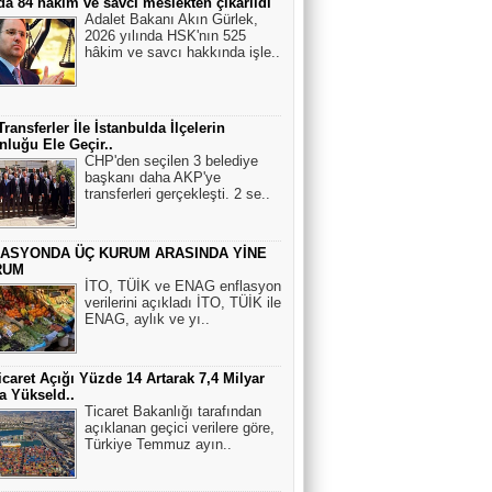
da 84 hâkim ve savcı meslekten çıkarıldı
Adalet Bakanı Akın Gürlek,
Asım Us
2026 yılında HSK'nın 525
Bandırma" vapuru normal rotasında
hâkim ve savcı hakkında işle..
gitseydi, batırılacaktı.
Hasan Efe
ransferler İle İstanbulda İlçelerin
luğu Ele Geçir..
ÇAĞRI....
CHP'den seçilen 3 belediye
başkanı daha AKP'ye
transferleri gerçekleşti. 2 se..
ANKARADAN BAKIŞ
ASYONDA ÜÇ KURUM ARASINDA YİNE
Tanklar meskûn mahal savaşında
RUM
zorunlu olmadıkça kullanılmaz.
İTO, TÜİK ve ENAG enflasyon
verilerini açıkladı İTO, TÜİK ile
ENAG, aylık ve yı..
Sırlar Dünyası
KIZIL SAÇLI YABANCI VE CENGİZ
icaret Açığı Yüzde 14 Artarak 7,4 Milyar
HAN’IN KAYIP SOYU
a Yükseld..
Ticaret Bakanlığı tarafından
açıklanan geçici verilere göre,
Türkiye Temmuz ayın..
Engelsiz Köşe
Az gören bireyler için gözlük üretildi